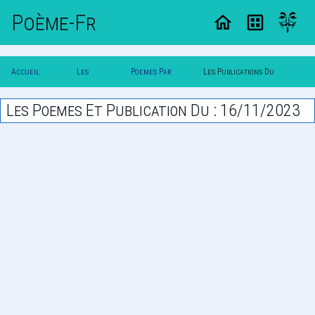
Poème-Fr
Accueil
Les
Poemes Par
Les Publications Du
Poesie
Poesies
Date
16/11/2023
Les Poemes Et Publication Du : 16/11/2023