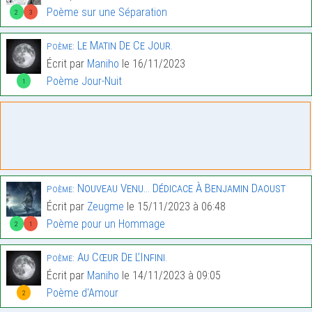
Poème sur une Séparation
2
3
Le Matin De Ce Jour.
Poème:
Écrit par
Maniho
le 16/11/2023
Poème Jour-Nuit
1
Nouveau Venu… Dédicace À Benjamin Daoust
Poème:
Écrit par
Zeugme
le 15/11/2023 à 06:48
Poème pour un Hommage
2
1
Au Cœur De L’Infini.
Poème:
Écrit par
Maniho
le 14/11/2023 à 09:05
Poème d'Amour
2