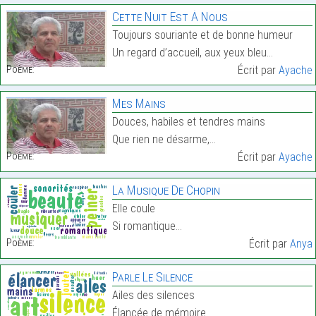
Cette Nuit Est À Nous
Toujours souriante et de bonne humeur
Un regard d’accueil, aux yeux bleu…
Poème:
Écrit par
Ayache
Mes Mains
Douces, habiles et tendres mains
Que rien ne désarme,…
Poème:
Écrit par
Ayache
La Musique De Chopin
Elle coule
Si romantique…
Poème:
Écrit par
Anya
Parle Le Silence
Ailes des silences
Élancée de mémoire…