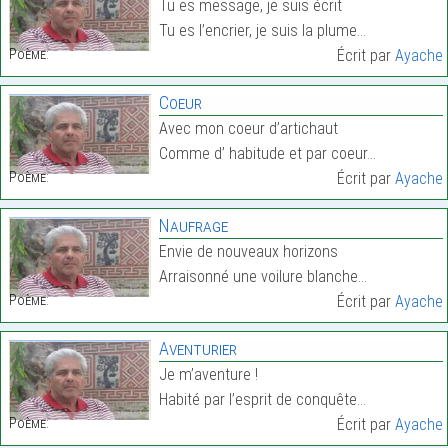
Tu es message, je suis écrit
Tu es l’encrier, je suis la plume…
Poème:
Écrit par
Ayache
Coeur
Avec mon coeur d’artichaut
Comme d’ habitude et par coeur…
Poème:
Écrit par
Ayache
Naufrage
Envie de nouveaux horizons
Arraisonné une voilure blanche…
Poème:
Écrit par
Ayache
Aventurier
Je m’aventure !
Habité par l’esprit de conquête…
Poème:
Écrit par
Ayache