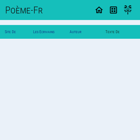
Poème-Fr
Site De
Les Ecrivains
Auteur
Texte De
Poemes
Poetes
Poldereaux
Poldereaux