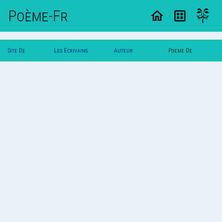
Poème-Fr
Site De
Les Ecrivains
Auteur
Poeme De
Poemes
Poetes
Printemps
Printemps