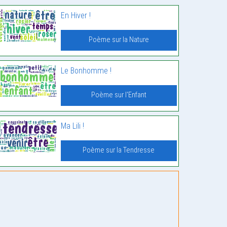
En Hiver !
Poème sur la Nature
Le Bonhomme !
Poème sur l'Enfant
Ma Lili !
Poème sur la Tendresse