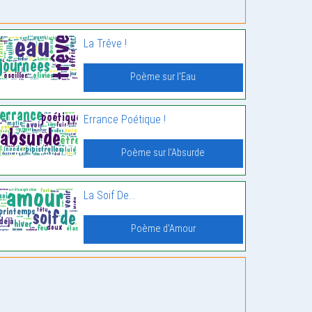
La Trêve !
Poème sur l'Eau
Errance Poétique !
Poème sur l'Absurde
La Soif De…
Poème d'Amour