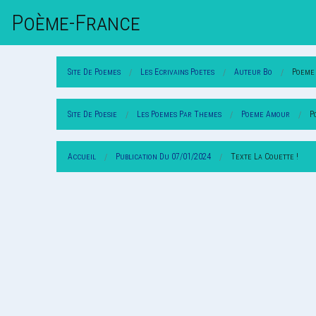
Poème-Fr
Ance
Site De Poemes
Les Ecrivains Poetes
Auteur Bo
Poeme
Site De Poesie
Les Poemes Par Themes
Poeme Amour
P
Accueil
Publication Du 07/01/2024
Texte La Couette !