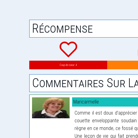
Récompense
Coup de coeur: 4
Commentaires Sur La
Maricarmelle
Comme il est doux d’apprécier c
couette enveloppante soudain 
règne en ce monde, ce fossé qu
Une leçon de vie qui fait pren