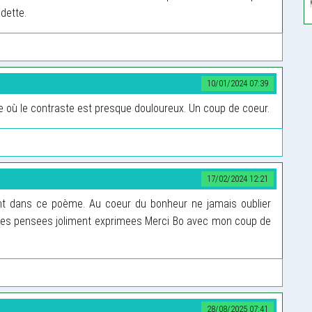
dette.
10/01/2024 07:39
ve où le contraste est presque douloureux. Un coup de coeur.
17/02/2024 12:21
nt dans ce poème. Au coeur du bonheur ne jamais oublier
elles pensees joliment exprimees Merci Bo avec mon coup de
28/08/2025 07:41