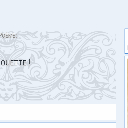
Poème:
ouette !