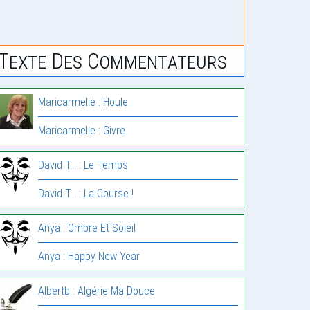
Texte Des Commentateurs
Maricarmelle : Houle
Maricarmelle : Givre
David T... : Le Temps
David T... : La Course !
Anya : Ombre Et Soleil
Anya : Happy New Year
Albertb : Algérie Ma Douce