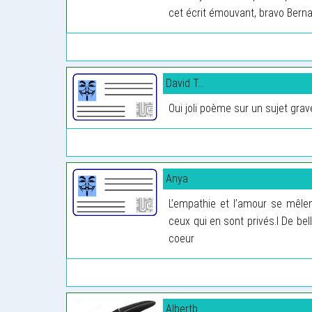
cet écrit émouvant, bravo Berna
David T...
Oui joli poème sur un sujet gra
Anya
L’empathie et l’amour se mêle
ceux qui en sont privés.l De b
coeur
Albertb