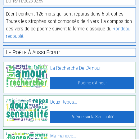
Du 16/11/2023 02:59
L'écrit contient 126 mots qui sont répartis dans 6 strophes.
Toutes les strophes sont composés de 4 vers. La composition
des vers de ce poème suivent la forme classique du
Rondeau
redoublé
.
Le Poète À Aussi Écrit:
La Recherche De L’Amour…
Poème d'Amour
Doux Repos…
Poème sur la Sensualité
Ma Fiancée…