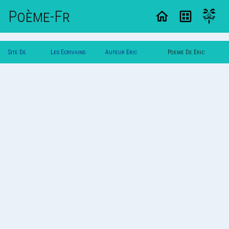
Poème-Fr
Site De
Les Ecrivains
Auteur Eric
Poeme De Eric
Poemes
Poetes
Dunkerque
Dunkerque