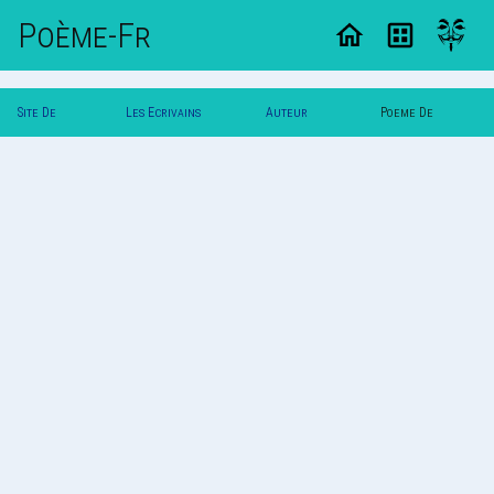
Poème-Fr
Site De
Les Ecrivains
Auteur
Poeme De
Poemes
Poetes
Zeugme
Zeugme