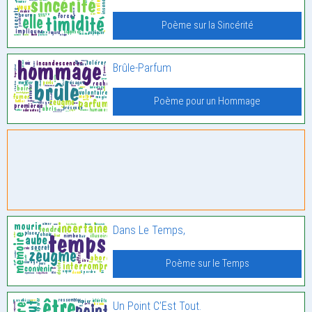
Poème sur la Sincérité
Brûle-Parfum
Poème pour un Hommage
Dans Le Temps,
Poème sur le Temps
Un Point C’Est Tout.