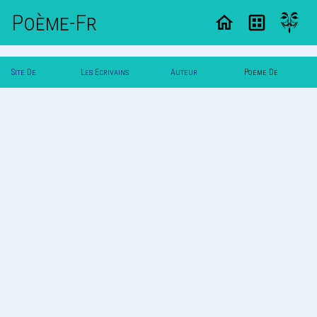
Poème-Fr
Site De
Les Ecrivains
Auteur
Poeme De
Poemes
Poetes
Zeugme
Zeugme