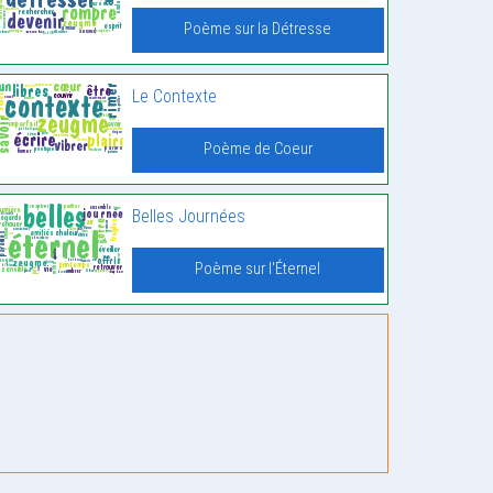
Poème sur la Détresse
Le Contexte
Poème de Coeur
Belles Journées
Poème sur l'Éternel