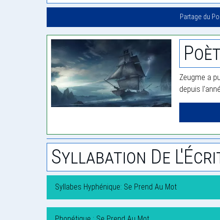
Partage du P
Poè
Zeugme a pub
depuis l'ann
Syllabation De L'Écri
Syllabes Hyphénique: Se Prend Au Mot
Phonétique : Se Prend Au Mot