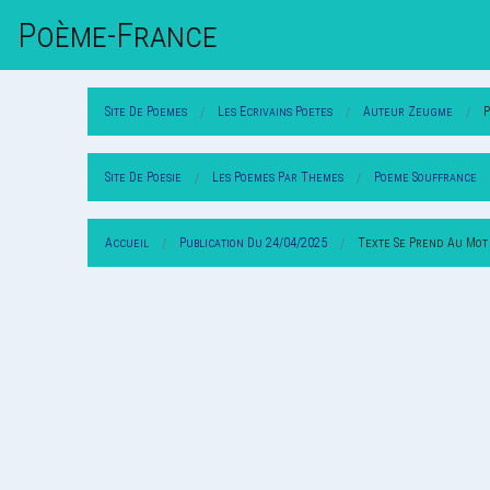
Poème-Fr
Ance
Site De Poemes
Les Ecrivains Poetes
Auteur Zeugme
Site De Poesie
Les Poemes Par Themes
Poeme Souffrance
Accueil
Publication Du 24/04/2025
Texte Se Prend Au Mot