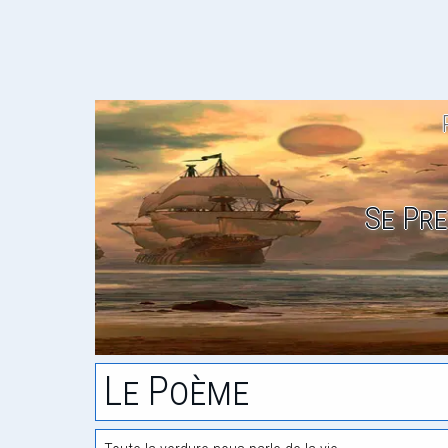
Se Pr
Le Poème