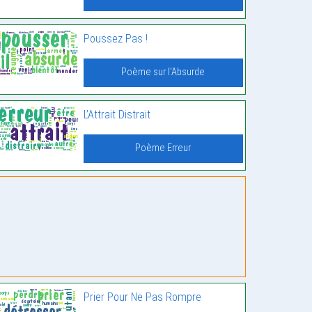
Poussez Pas !
Poème sur l'Absurde
L’Attrait Distrait
Poème Erreur
Prier Pour Ne Pas Rompre