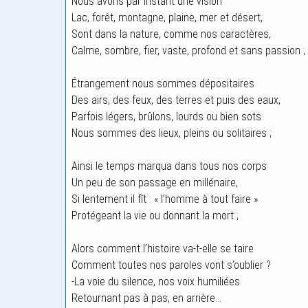
Nous avons par instant une vision
Lac, forêt, montagne, plaine, mer et désert,
Sont dans la nature, comme nos caractères,
Calme, sombre, fier, vaste, profond et sans passion ;
Étrangement nous sommes dépositaires
Des airs, des feux, des terres et puis des eaux,
Parfois légers, brûlons, lourds ou bien sots
Nous sommes des lieux, pleins ou solitaires ;
Ainsi le temps marqua dans tous nos corps
Un peu de son passage en millénaire,
Si lentement il fît : « l’homme à tout faire »
Protégeant la vie ou donnant la mort ;
Alors comment l’histoire va-t-elle se taire
Comment toutes nos paroles vont s’oublier ?
-La voie du silence, nos voix humiliées
Retournant pas à pas, en arrière…