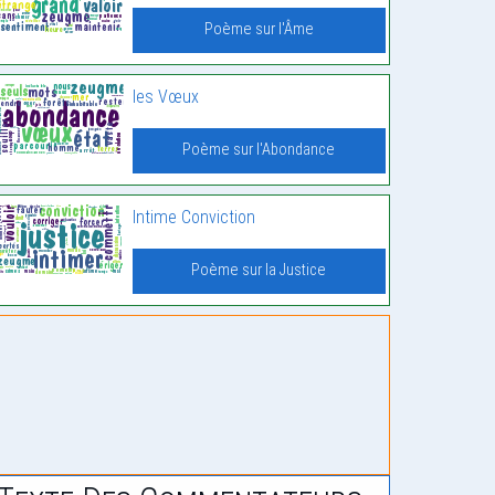
Poème sur l'Âme
les Vœux
Poème sur l'Abondance
Intime Conviction
Poème sur la Justice