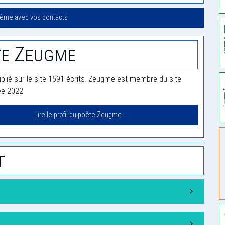
oème avec vos contacts
te Zeugme
lié sur le site 1591 écrits. Zeugme est membre du site
ée 2022.
Lire le profil du poète Zeugme
t