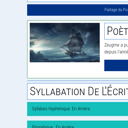
Partage du P
Poè
Zeugme a pub
depuis l'ann
Syllabation De L'Écri
Syllabes Hyphénique: En Arrière…
Phonétique : En Arrière…