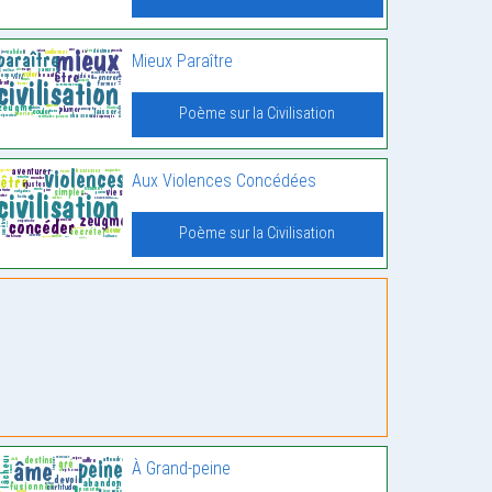
Mieux Paraître
Poème sur la Civilisation
Aux Violences Concédées
Poème sur la Civilisation
À Grand-peine