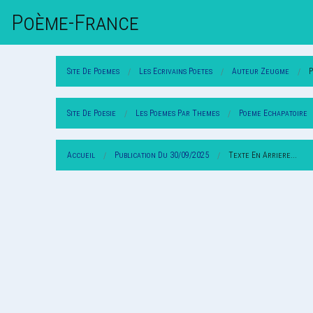
Poème-Fr
Ance
Site De Poemes
Les Ecrivains Poetes
Auteur Zeugme
Site De Poesie
Les Poemes Par Themes
Poeme Echapatoire
Accueil
Publication Du 30/09/2025
Texte En Arriere...