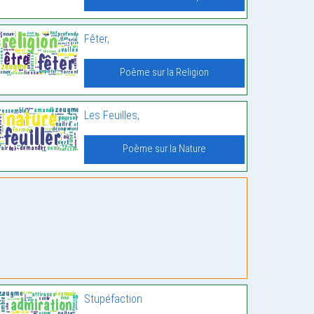
Fêter,
Poème sur la Religion
Les Feuilles,
Poème sur la Nature
Stupéfaction