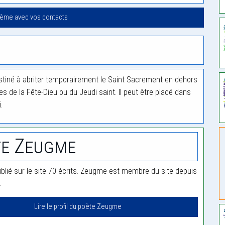
oème avec vos contacts
destiné à abriter temporairement le Saint Sacrement en dehors
s de la Fête-Dieu ou du Jeudi saint. Il peut être placé dans
.
te Zeugme
lié sur le site 70 écrits. Zeugme est membre du site depuis
.
Lire le profil du poète Zeugme