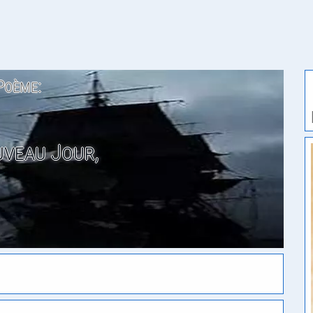
Poème:
veau Jour,