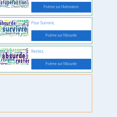
Poème sur l'Admiration
Pour Survivre,
Poème sur l'Absurde
Restez,
Poème sur l'Absurde