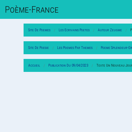
Poème-Fr
Ance
Site De Poemes
Les Ecrivains Poetes
Auteur Zeugme
Site De Poesie
Les Poemes Par Themes
Poeme Splendeur-G
Accueil
Publication Du 09/04/2023
Texte Un Nouveau Jou