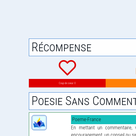
Récompense
Coup de coeur: 0
Poesie Sans Comment
Poeme-France
En mettant un commentaire, vo
encouragement, un conseil ou sim