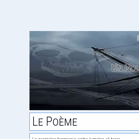
Un Nou
Le Poème