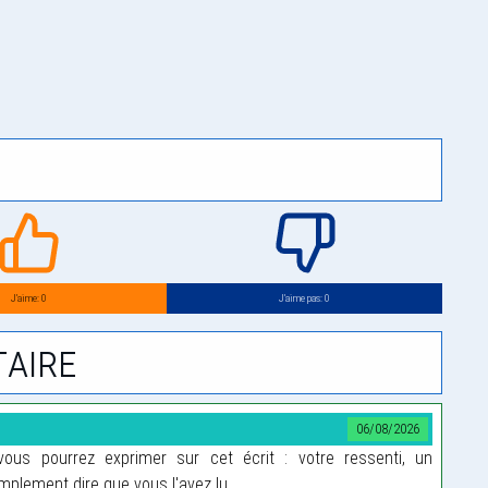
J’aime: 0
J’aime pas: 0
aire
06/08/2026
us pourrez exprimer sur cet écrit : votre ressenti, un
plement dire que vous l'avez lu.