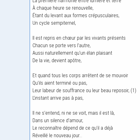
La première harmonie entre lumière et terre
À chaque heure se renouvelle,
Étant du levant aux formes crépusculaires,
Un cycle sempiternel,
Il est repris en chœur par les vivants présents
Chacun se porte vers l’autre,
Aussi naturellement qu’un élan plaisant
De la vie, devient apôtre,
Et quand tous les corps arrêtent de se mouvoir
Qu’ils aient terminé ou pas,
Leur labeur de souffrance ou leur beau reposoir, (1)
L’instant arrive pas à pas,
Il ne s’entend, ni ne se voit, mais il est là,
Dans un silence d’amour,
Le reconnaître dépend de ce qu’il a déjà
Réveillé le nouveau jour…