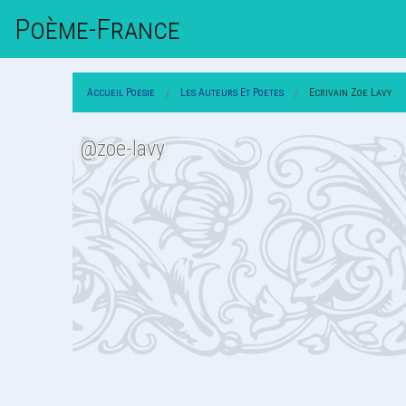
Poème-Fr
Ance
Accueil Poesie
Les Auteurs Et Poetes
Ecrivain Zoe Lavy
@zoe-lavy