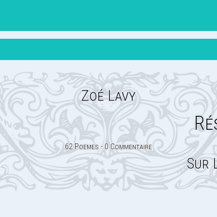
Zoé Lavy
Ré
62 Poemes - 0 Commentaire
Sur 