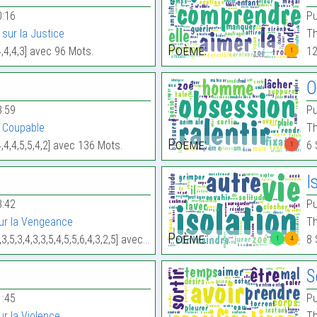
0:16
Pu
sur la Justice
Th
Poème:
4,4,4,3] avec 96 Mots.
12
1
O
3:59
Pu
 Coupable
Th
Poème:
,4,4,5,5,4,2] avec 136 Mots.
6 
1
I
3:42
Pu
ur la Vengeance
Th
Poème:
,4,3,3,5,4,5,5,6,4,3,2,5] avec 341 Mots.
8 
1
4
S
1:45
Pu
r la Violence
Th