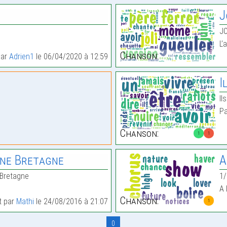
J
JO
…
L’
Chanson:
par
Adrien1
le 06/04/2020 à 12:59
I
Il
Pa
Chanson:
1
1
ine Bretagne
A
e Bretagne
1/
A 
Chanson:
it par
Mathi
le 24/08/2016 à 21:07
1
0