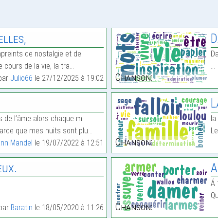
lles,
D
reints de nostalgie et de
Da
 cours de la vie, la tra…
…
Chanson:
 par
Julio66
le 27/12/2025 à 19:02
L
es de l’âme alors chaque m
la
arce que mes nuits sont plu…
Le
Chanson:
nn Mandel
le 19/07/2022 à 12:51
eux.
A
Á 
Qu
Chanson:
 par
Baratin
le 18/05/2020 à 11:26