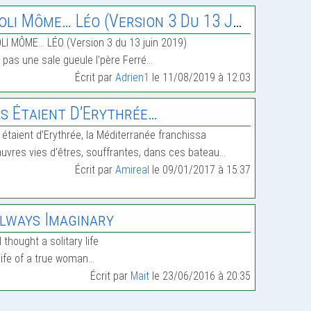
oli Môme… Léo (Version 3 Du 13 Juin 2019)
LI MÔME… LÉO (Version 3 du 13 juin 2019)
a pas une sale gueule l’père Ferré…
Écrit par
Adrien1
le 11/08/2019 à 12:03
ls Étaient D’Erythrée…
s étaient d’Erythrée, la Méditerranée franchissa
uvres vies d’êtres, souffrantes, dans ces bateau…
Écrit par
Amireal
le 09/01/2017 à 15:37
lways Imaginary
I thought a solitary life
life of a true woman…
Écrit par
Mait
le 23/06/2016 à 20:35