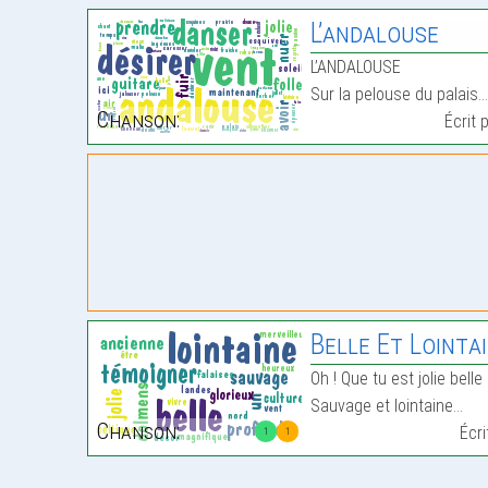
L’andalouse
L’ANDALOUSE
Sur la pelouse du palais
Chanson:
Écrit 
Belle Et Lointa
Oh ! Que tu est jolie bell
Sauvage et lointaine…
Chanson:
Écr
1
1