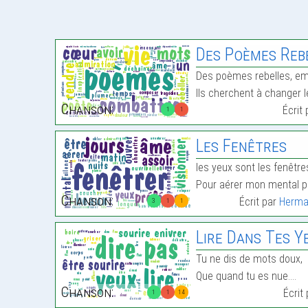
Des Poèmes Rebe
Des poèmes rebelles, emp
Ils cherchent à changer le
Chanson:
Écrit
1
1
Les Fenêtres
les yeux sont les fenêtr
Pour aérer mon mental p
Chanson:
Écrit par
Herma
3
1
1
Lire Dans Tes Y
Tu ne dis de mots doux,
Que quand tu es nue.…
Chanson:
Écrit
1
1
14