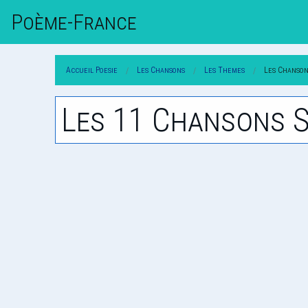
Poème-Fr
Ance
Accueil Poesie
Les Chansons
Les Themes
Les Chanson
Les 11 Chansons S