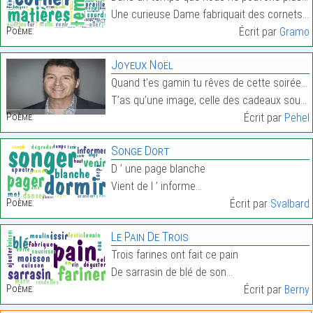
Une curieuse Dame fabriquait des cornets… acoustiq…
Poème:
Écrit par
Gramo
Joyeux Noël
Quand t’es gamin tu rêves de cette soirée, de son
T’as qu’une image, celle des cadeaux sous le sapin…
Poème:
Écrit par
Pehel
Songe Dort
D ’ une page blanche
Vient de l ’ informe…
Poème:
Écrit par
Svalbard
Le Pain De Trois
Trois farines ont fait ce pain
De sarrasin de blé de son…
Poème:
Écrit par
Berny