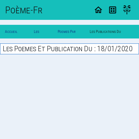
Poème-Fr
Accueil
Les
Poemes Par
Les Publications Du
Poesie
Poesies
Date
18/01/2020
Les Poemes Et Publication Du : 18/01/2020