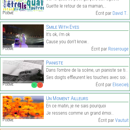
Guette le retour de sa maman,…
Poème:
Écrit par
David T...
Smile With Eyes
It’s ok, i’m ok
Cause you don’t know…
Poème:
Écrit par
Roserouge
Pianiste
Dans l’ombre de la scène, un pianiste se tient,
Ses doigts effleurent les touches avec soin.…
Poème:
Écrit par
Elisecielj
1
1
Un Moment Ailleurs
En ce matin, je ne sais pourquoi
Je ressens comme un grand émoi…
Poème:
Écrit par
Vautuit