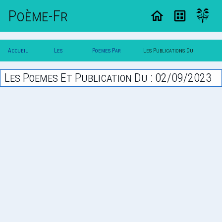
Poème-Fr
Accueil
Les
Poemes Par
Les Publications Du
Poesie
Poesies
Date
02/09/2023
Les Poemes Et Publication Du : 02/09/2023