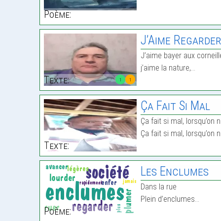
Poème:
J’Aime Regarder 
J’aime bayer aux corneill
j’aime la nature,…
Texte:
1
1
Ça Fait Si Mal
Ça fait si mal, lorsqu’on 
‎Ça fait si mal, lorsqu’on
Texte:
Les Enclumes
Dans la rue
Plein d’enclumes…
Poème: