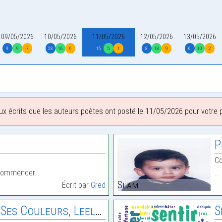
09/05/2026
10/05/2026
11/05/2026
12/05/2026
13/05/2026
9
9
7
28
16
6
15
5
1
8
18
9
6
10
2
ux écrits que les auteurs poètes ont posté le 11/05/2026 pour votre pl
P
Co
i commencer…
…
Slam:
Écrit par
Gred
ouleurs, Leelou Et Ses Amis
S