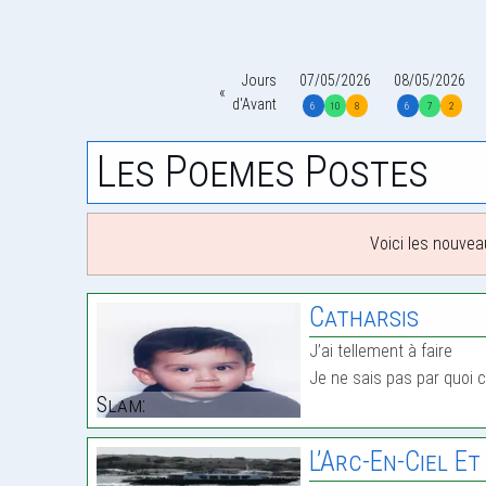
Jours
07/05/2026
08/05/2026
d'Avant
6
10
8
6
7
2
Les Poemes Postes
Voici les nouvea
Catharsis
J’ai tellement à faire
Je ne sais pas par quo
Slam:
L’Arc-En-Ciel Et Ses C