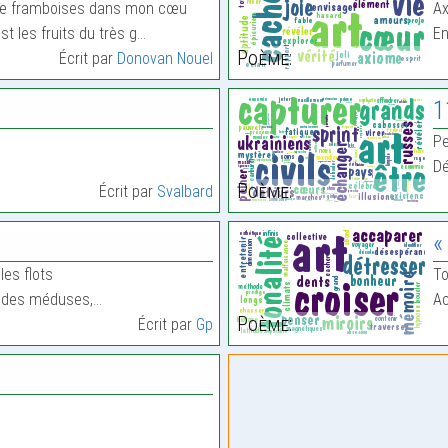
 de framboises dans mon cœu
Ax
est les fruits du très g…
E
Poème:
Écrit par
Donovan Nouel
1
Pe
…
Dé
Poème:
Écrit par
Svalbard
«
les flots
To
eu des méduses,…
Ac
Poème:
Écrit par
Gp