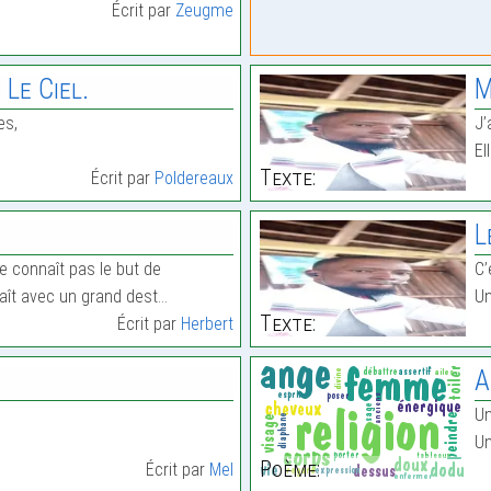
Écrit par
Zeugme
Le Ciel.
M
es,
‎J
‎E
Texte:
Écrit par
Poldereaux
L
ne connaît pas le but de
C’
 naît avec un grand dest…
‎U
Texte:
Écrit par
Herbert
A
Un
U
Poème:
Écrit par
Mel