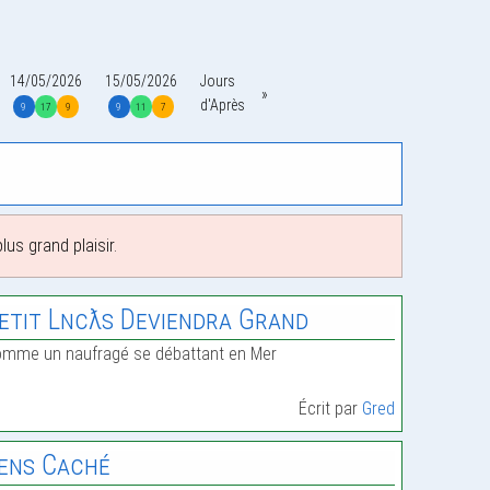
14/05/2026
15/05/2026
Jours
d'Après
9
17
9
9
11
7
us grand plaisir.
etit Lνcƛs Deviendra Grand
mme un naufragé se débattant en Mer
Écrit par
Gred
ens Caché