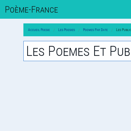
Poème-Fr
Ance
Accueil Poesie
Les Poesies
Poemes Par Date
Les Publi
Les Poemes Et Pub