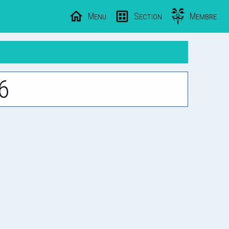
Menu
Section
Membre
6