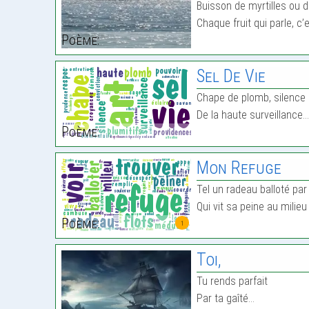
Buisson de myrtilles ou
Chaque fruit qui parle, c’
Poème:
Sel De Vie
Chape de plomb, silence
De la haute surveillance
Poème:
Mon Refuge
Tel un radeau balloté par 
Qui vit sa peine au mili
Poème:
1
Toi,
Tu rends parfait
Par ta gaîté…