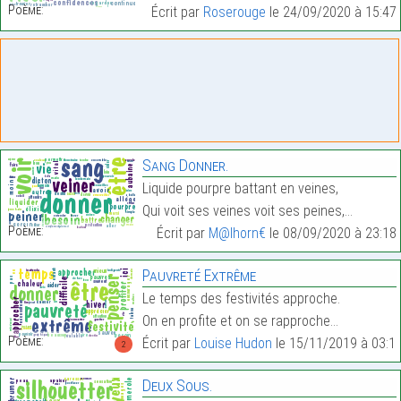
Poème:
Écrit par
Roserouge
le 24/09/2020 à 15:47
Sang Donner.
Liquide pourpre battant en veines,
Qui voit ses veines voit ses peines,…
Poème:
Écrit par
M@lhorn€
le 08/09/2020 à 23:18
Pauvreté Extrême
Le temps des festivités approche.
On en profite et on se rapproche…
Poème:
Écrit par
Louise Hudon
le 15/11/2019 à 03:1
2
Deux Sous.