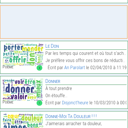
Le Don
Par les temps qui courent et où tout s’achète,
Je préfère vous offrir ces bons de réductions sur …
Poème:
Écrit par
An Parolart
le 02/04/2010 à 11:19
4
Donner
À tout prendre
On étouffe…
Poème:
Écrit par
Disjonct'heure
le 10/03/2010 à 00:0
1
Donne-Moi Ta Douleur ! ! !
J’aimerais arracher ta douleur,