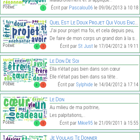
Poème:
Écrit par
Pascalou06
le 09/06/2013 à 10:18
1
Quel Est Le Doux Projet Qui Vous Enchante ? …
J’ai pour projet ma foi, et cela depuis peu,
De faire de mon corps un grand don à la science,…
Poème:
Écrit par
St Just
le 17/04/2012 à 19:11
4
1
Le Don De Soi
Ella n’était pas bien dans son cœur
Elle n’était pas bien dans sa tête…
Poème:
Écrit par
Sylphide
le 14/04/2012 à 17:14
6
1
Le Don
Au milieu de ma poitrine,
Les palpitations,…
Poème:
Écrit par
Mikie95
le 21/09/2011 à 15:55
3
1
Je Voulais Te Donner