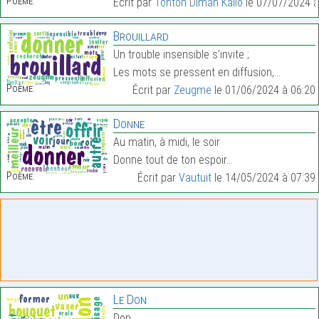
Poème:
Écrit par
Tonton Dimah Kallo
le 07/07/2024 à
Brouillard
Un trouble insensible s’invite ;
Les mots se pressent en diffusion,…
Poème:
Écrit par
Zeugme
le 01/06/2024 à 06:20
Donne
Au matin, à midi, le soir
Donne tout de ton espoir…
Poème:
Écrit par
Vautuit
le 14/05/2024 à 07:39
Le Don
Don