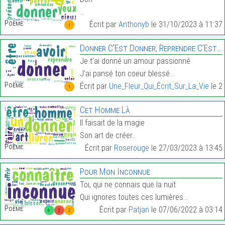
…
Poème:
Écrit par
Anthonyb
le 31/10/2023 à 11:37
1
Donner C’Est Donner, Reprendre C’Est Avancer
Je t’ai donné un amour passionné
J’ai pansé ton coeur blessé…
Poème:
Écrit par
Une_Fleur_Qui_Écrit_Sur_La_Vie
le 2
1
Cet Homme Là
Il faisait de la magie
Son art de créer…
Poème:
Écrit par
Roserouge
le 27/03/2023 à 13:45
Pour Mon Inconnue
Toi, qui ne connais que la nuit
Qui ignores toutes ces lumières…
Poème:
Écrit par
Patjan
le 07/06/2022 à 03:14
6
3
2