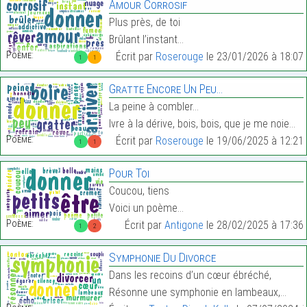
Amour Corrosif
Plus près, de toi
Brûlant l’instant…
Poème:
Écrit par
Roserouge
le 23/01/2026 à 18:07
1
1
Gratte Encore Un Peu…
La peine à combler…
Ivre à la dérive, bois, bois, que je me noie…
Poème:
Écrit par
Roserouge
le 19/06/2025 à 12:21
1
1
Pour Toi
Coucou, tiens
Voici un poème…
Poème:
Écrit par
Antigone
le 28/02/2025 à 17:36
1
2
Symphonie Du Divorce
Dans les recoins d’un cœur ébréché,
Résonne une symphonie en lambeaux,…