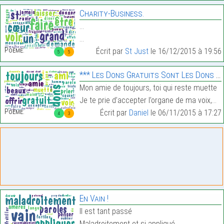
Charity-Business.
…
…
Poème:
Écrit par
St Just
le 16/12/2015 à 19:56
5
5
*** Les Dons Gratuits Sont Les Dons Les Plus Beaux **
Mon amie de toujours, toi qui reste muette
Je te prie d’accepter l’organe de ma voix,…
Poème:
Écrit par
Daniel
le 06/11/2015 à 17:27
4
3
En Vain !
Il est tant passé
Maladroitement et si appliqué…