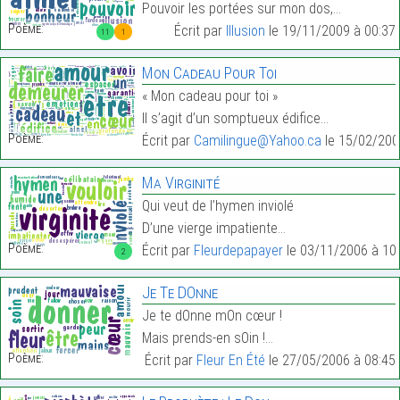
Pouvoir les portées sur mon dos,…
Poème:
Écrit par
Illusion
le 19/11/2009 à 00:37
11
1
Mon Cadeau Pour Toi
« Mon cadeau pour toi »
Il s’agit d’un somptueux édifice…
Poème:
Écrit par
Camilingue@Yahoo.ca
le 15/02/200
Ma Virginité
Qui veut de l’hymen inviolé
D’une vierge impatiente…
Poème:
Écrit par
Fleurdepapayer
le 03/11/2006 à 10
2
Je Te DOnne
Je te dOnne mOn cœur !
Mais prends-en sOin !…
Poème:
Écrit par
Fleur En Été
le 27/05/2006 à 08:45