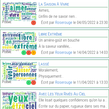
La Saison À Vivre
Aimes,
L’infini de ne savoir rien…
Poème:
Écrit par
Roserouge
le 04/05/2022 à 23:30
1
Libre Extrême
Un arrière-goût en bouche
À la saveur vanillée,…
Poème:
Écrit par
Roserouge
le 14/04/2022 à 14:03
1
1
1
Lassé
Moralement,
Physiquement…
Poème:
Écrit par
Roserouge
le 11/04/2021 à 13:33
1
1
Avec Les Yeux Rivés Au Ciel
Elle lisait quelques confidences qu’on lui avait f
Écrite sur du papier, rugueux dans ses mains,…