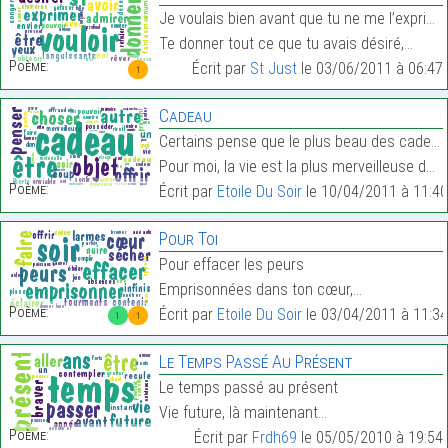
Je voulais bien avant que tu ne me l’exprimes,
Te donner tout ce que tu avais désiré,…
Poème:
Écrit par
St Just
le 03/06/2011 à 06:47
1
Cadeau
Certains pense que le plus beau des cadeaux est un
Pour moi, la vie est la plus merveilleuse des offr…
Poème:
Écrit par
Etoile Du Soir
le 10/04/2011 à 11:40
Pour Toi
Pour effacer les peurs
Emprisonnées dans ton cœur,…
Poème:
Écrit par
Etoile Du Soir
le 03/04/2011 à 11:34
1
1
Le Temps Passé Au Présent
Le temps passé au présent
Vie future, là maintenant…
Poème:
Écrit par
Frdh69
le 05/05/2010 à 19:54