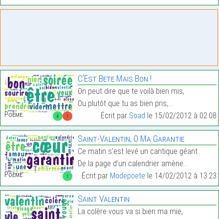
C’Est Bete Mais Bon !
On peut dire que te voilà bien mis,
Ou plutôt que tu as bien pris,…
Poème:
Écrit par
Soad
le 15/02/2012 à 02:08
4
1
Saint-Valentin, O Ma Garantie
Ce matin s’est levé un cantique géant
De la page d’un calendrier amène…
Poème:
Écrit par
Modepoete
le 14/02/2012 à 13:23
1
Saint Valentin
La colère vous va si bien ma mie,