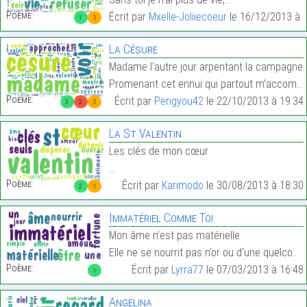
Poème:
Écrit par
Mxelle-Joliiecoeur
le 16/12/2013 à 
1
3
La Césure
Madame l’autre jour arpentant la campagne
Promenant cet ennui qui partout m’accompagne…
Poème:
Écrit par
Pengyou42
le 22/10/2013 à 19:34
3
2
2
La St Valentin
Les clés de mon cœur
…
Poème:
Écrit par
Karimodo
le 30/08/2013 à 18:30
2
1
Immatériel Comme Toi
Mon âme n’est pas matérielle
Elle ne se nourrit pas n’or ou d’une quelconque fo…
Poème:
Écrit par
Lyrra77
le 07/03/2013 à 16:48
1
Angelina