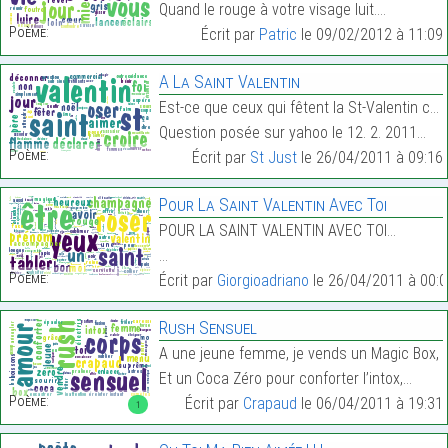
Quand le rouge à votre visage luit.…
Poème:
Écrit par
Patric
le 09/02/2012 à 11:09
A La Saint Valentin
Est-ce que ceux qui fêtent la St-Valentin croient
Question posée sur yahoo le 12. 2. 2011…
Poème:
Écrit par
St Just
le 26/04/2011 à 09:16
Pour La Saint Valentin Avec Toi
POUR LA SAINT VALENTIN AVEC TOI…
…
Poème:
Écrit par
Giorgioadriano
le 26/04/2011 à 00:0
Rush Sensuel
A une jeune femme, je vends un Magic Box,
Et un Coca Zéro pour conforter l’intox,…
Poème:
Écrit par
Crapaud
le 06/04/2011 à 19:31
1