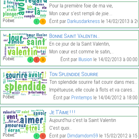
Pour la première foie de ma vie,
Mon cœur s’est rempli de joie.…
Poème:
Écrit par
Darkusdarkness
le 14/02/2013 à 20
1
1
Bonne Saint Valentin…
En ce jour de la Saint Valentin,
Mon cœur est comme le satin,…
Poème:
Écrit par
Illusion
le 14/02/2013 à 00:00
4
1
3
Ton Splendide Sourire
Ton splendide sourire fait courir dans mes veines
Impétueuse, elle coule à flots et va caresser mon …
Poème:
Écrit par
Printemps
le 14/04/2012 à 18:00
Je T’Aime ! ! !
Aujourd’hui c’est la Saint Valentin
C’est quoi…
Poème:
Écrit par
Dimdamdom59
le 15/02/2012 à 15:
1
1