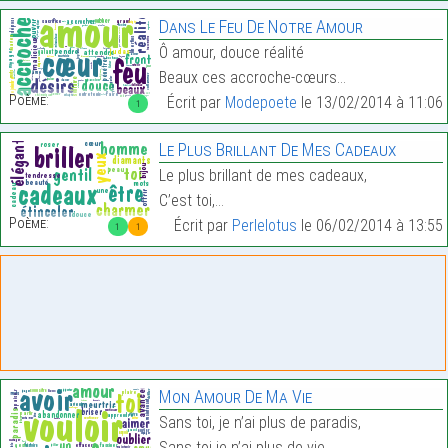
Dans Le Feu De Notre Amour
Ô amour, douce réalité
Beaux ces accroche-cœurs…
Poème:
Écrit par
Modepoete
le 13/02/2014 à 11:06
1
Le Plus Brillant De Mes Cadeaux
Le plus brillant de mes cadeaux,
C’est toi,…
Poème:
Écrit par
Perlelotus
le 06/02/2014 à 13:55
1
1
Mon Amour De Ma Vie
Sans toi, je n’ai plus de paradis,
Sans toi je n’ai plus de vie,…