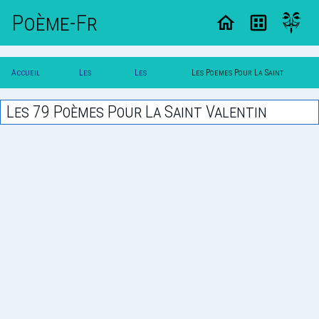
Poème-Fr
Accueil
Les
Les
Les Poemes Pour La Saint
Poesie
Poemes
Themes
Valentin
Les 79 Poèmes Pour La Saint Valentin