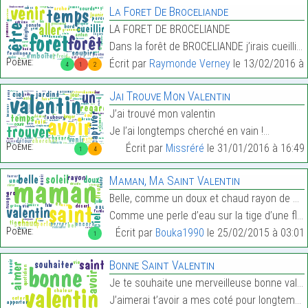
La Foret De Broceliande
LA FORET DE BROCELIANDE
Dans la forêt de BROCELIANDE j’irais cueillir tes …
Poème:
Écrit par
Raymonde Verney
le 13/02/2016 à 
4
1
2
Jai Trouve Mon Valentin
J’ai trouvé mon valentin
Je l’ai longtemps cherché en vain !…
Poème:
Écrit par
Missréré
le 31/01/2016 à 16:49
1
4
Maman, Ma Saint Valentin
Belle, comme un doux et chaud rayon de soleil,
Comme une perle d’eau sur la tige d’une fleur,…
Poème:
Écrit par
Bouka1990
le 25/02/2015 à 03:01
1
Bonne Saint Valentin
Je te souhaite une merveilleuse bonne valentin
J’aimerai t’avoir a mes coté pour longtemps…