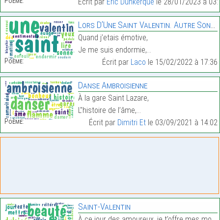
Poème:
Écrit par
Eric Dunkerque
le 28/01/2023 à 03:
Lors D’Une Saint Valentin. Autre Sonnet
Quand j’etais émotive,
Je me suis endormie,…
Poème:
Écrit par
Laco
le 15/02/2022 à 17:36
Danse Ambroisienne
À la gare Saint Lazare,
L"histoire de l’âme,…
Poème:
Écrit par
Dimitri Et
le 03/09/2021 à 14:02
Saint-Valentin
À ce jour des amoureux, je t’offre mes mots