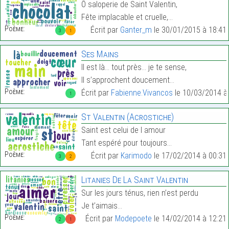
Ô saloperie de Saint Valentin,
Fête implacable et cruelle,…
Poème:
Écrit par
Ganter_m
le 30/01/2015 à 18:41
3
1
Ses Mains
Il est là… tout près… je te sense,
Il s’approchent doucement…
Poème:
Écrit par
Fabienne.Vivancos
le 10/03/2014 à
1
St Valentin (Acrostiche)
Saint est celui de l amour
Tant espéré pour toujours…
Poème:
Écrit par
Karimodo
le 17/02/2014 à 00:31
3
2
Litanies De La Saint Valentin
Sur les jours ténus, rien n’est perdu
Je t’aimais…
Poème:
Écrit par
Modepoete
le 14/02/2014 à 12:21
2
1