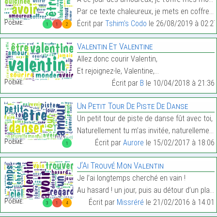
Par ce texte chaleureux, je mets en coffre tes mau…
Poème:
Écrit par
Tshim's Codo
le 26/08/2019 à 02:2
1
1
2
Valentin Et Valentine
Allez donc courir Valentin,
Et rejoignez-le, Valentine,…
Poème:
Écrit par
B
le 10/04/2018 à 21:36
Un Petit Tour De Piste De Danse
Un petit tour de piste de danse fût avec toi,
Naturellement tu m’as invitée, naturellement j’ai …
Poème:
Écrit par
Aurore
le 15/02/2017 à 18:06
1
J’Ai Trouvé Mon Valentin
Je l’ai longtemps cherché en vain !
Au hasard ! un jour, puis au détour d’un plaisant …
Poème:
Écrit par
Missréré
le 21/02/2016 à 14:01
3
1
4