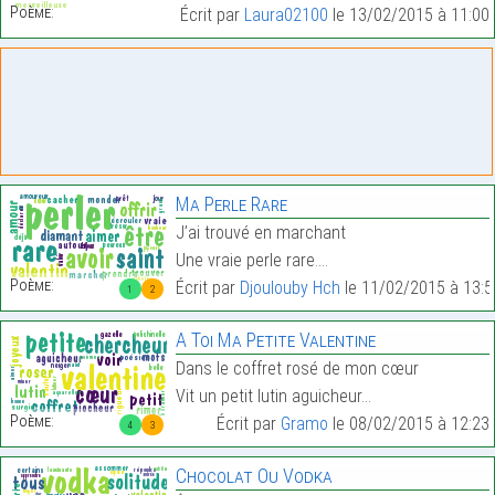
Poème:
Écrit par
Laura02100
le 13/02/2015 à 11:00
Ma Perle Rare
J’ai trouvé en marchant
Une vraie perle rare.…
Poème:
Écrit par
Djoulouby Hch
le 11/02/2015 à 13:5
1
2
A Toi Ma Petite Valentine
Dans le coffret rosé de mon cœur
Vit un petit lutin aguicheur…
Poème:
Écrit par
Gramo
le 08/02/2015 à 12:23
4
3
Chocolat Ou Vodka