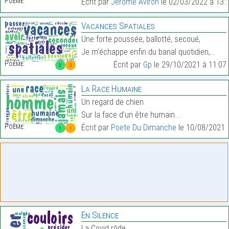
Poème:
Écrit par
Jérôme Aviron
le 02/03/2022 à 13:
Vacances Spatiales
Une forte poussée, ballotté, secoué,
Je m’échappe enfin du banal quotidien,…
Poème:
Écrit par
Gp
le 29/10/2021 à 11:07
3
3
La Race Humaine
Un regard de chien
Sur la face d’un être humain.…
Poème:
Écrit par
Poete Du Dimanche
le 10/08/2021 
1
1
En Silence
La Covid rôde