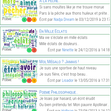
A La Pêche…
Si sans moultes like je me trouve morue
Pars à la pêche aux thons huileux et prétentieux…
Poème:
Écrit par
Nadja Dream
le 03/12/2019 à 23:17
4
2
4
En Mille Éclats
Ma vie s’éclate en mille éclats
Mille éclats de douleurs…
Poème:
Écrit par
Ninette
le 24/12/2016 à 14:18
1
2
Moi, Mégalo ? Jamais !
Je suis une sportive de haut niveau
Je suis fière, c’est trop beau…
Poème:
Écrit par
Lisador
le 13/05/2016 à 17:31
10
3
5
Poeme Philosophique…
Je lisais par hasard, un écrit érudit
Ou bien prétendu tel. Mon pauvre Apollinaire…
Poème:
Écrit par
Halbran
le 23/06/2013 à 16:12