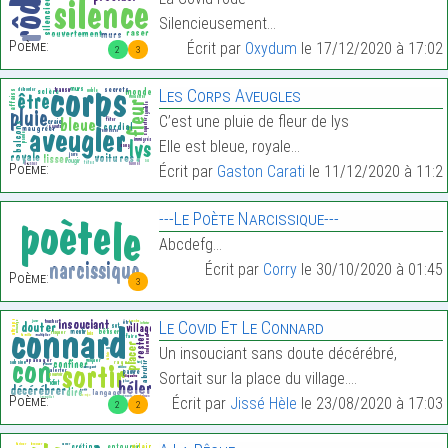
Silencieusement…
Poème:
Écrit par
Oxydum
le 17/12/2020 à 17:02
2
3
Les Corps Aveugles
C’est une pluie de fleur de lys
Elle est bleue, royale…
Poème:
Écrit par
Gaston Carati
le 11/12/2020 à 11:2
---Le Poète Narcissique---
Abcdefg…
Écrit par
Corry
le 30/10/2020 à 01:45
Poème:
3
Le Covid Et Le Connard
Un insouciant sans doute décérébré,
Sortait sur la place du village.…
Poème:
Écrit par
Jissé Hèle
le 23/08/2020 à 17:03
2
2