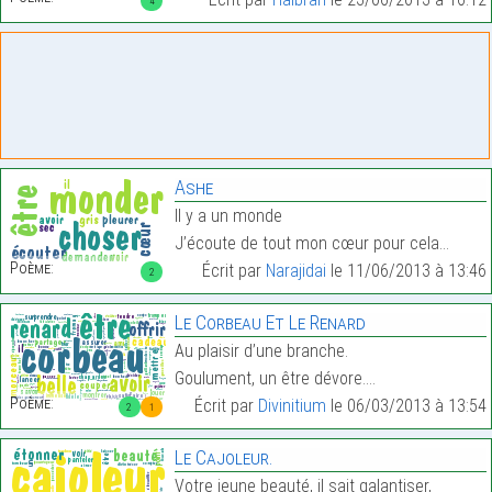
4
Ashe
Il y a un monde
J’écoute de tout mon cœur pour cela…
Poème:
Écrit par
Narajidai
le 11/06/2013 à 13:46
2
Le Corbeau Et Le Renard
Au plaisir d’une branche.
Goulument, un être dévore.…
Poème:
Écrit par
Divinitium
le 06/03/2013 à 13:54
2
1
Le Cajoleur.
Votre jeune beauté, il sait galantiser,