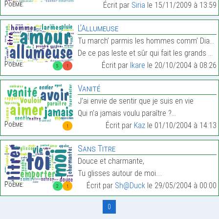
Poème:
Écrit par
Siria
le 15/11/2009 à 13:59
L’Allumeuse
Tu march’ parmis les hommes comm’ Diane parmis les
De ce pas leste et sûr qui fait les grands chasseu…
Poème:
Écrit par
Ikare
le 20/10/2004 à 08:26
5
1
Vanité
J’ai envie de sentir que je suis en vie
Qui n’a jamais voulu paraître ?…
Poème:
Écrit par
Kaz
le 01/10/2004 à 14:13
1
Sans Titre
Douce et charmante,
Tu glisses autour de moi.…
Poème:
Écrit par
Sh@Duck
le 29/05/2004 à 00:00
2
1
0