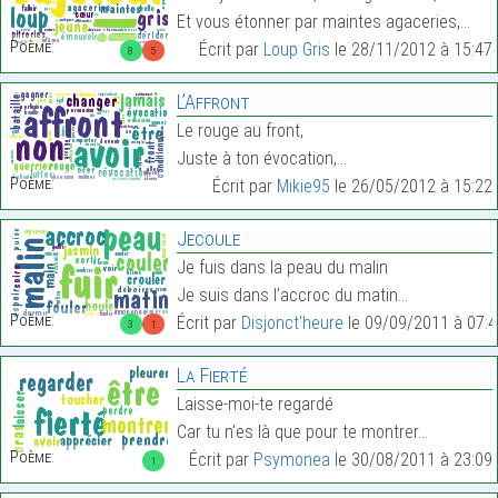
Et vous étonner par maintes agaceries,…
Poème:
Écrit par
Loup Gris
le 28/11/2012 à 15:47
8
5
L’Affront
Le rouge au front,
Juste à ton évocation,…
Poème:
Écrit par
Mikie95
le 26/05/2012 à 15:22
Jecoule
Je fuis dans la peau du malin
Je suis dans l’accroc du matin…
Poème:
Écrit par
Disjonct'heure
le 09/09/2011 à 07:4
3
1
La Fierté
Laisse-moi-te regardé
Car tu n’es là que pour te montrer…
Poème:
Écrit par
Psymonea
le 30/08/2011 à 23:09
1