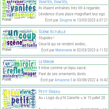
Vanités, Vanités,
Ils étaient entraînés très tôt à regarder,
L’évidence d’une place magnifiant leur ego,…
Poème:
Écrit par
Zeugme
le 13/03/2023 à 07:21
Scène Actuelle
Stupides !
Ceux-là qui se rendent avides,…
Poème:
Écrit par
Marievanie
le 02/03/2023 à 11:52
Le Miroir
Il trône comme un bijou sacré,
Paré de ses ornements dorés.…
Poème:
Écrit par
Amazone.5
le 03/08/2022 à 16:42
Petit Oiseau
Au « Logis du p’tit Canette », le 15 juillet 2021
…