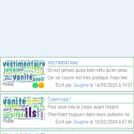
Vestimentaire
On est jamais aussi bien vêtu qu’en peau nue,
Car se couvrir est très pratique, mais laisse voir…
Poème:
Écrit par
Zeugme
le 14/09/2025 à 10:07
1
1
Turpitude !
Pour avoir mis le corps avant l’esprit,
Cherchant toujours dans leurs pulsions sexuelles,…
Poème:
Écrit par
Zeugme
le 10/02/2024 à 07:45