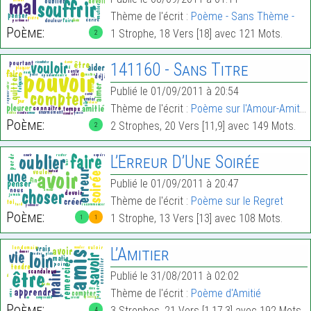
Thème de l'écrit :
Poème - Sans Thème -
Poème:
1 Strophe, 18 Vers [18] avec 121 Mots.
2
141160 - Sans Titre
Publié le 01/09/2011 à 20:54
Thème de l'écrit :
Poème sur l'Amour-Amitié
Poème:
2 Strophes, 20 Vers [11,9] avec 149 Mots.
2
L’Erreur D’Une Soirée
Publié le 01/09/2011 à 20:47
Thème de l'écrit :
Poème sur le Regret
Poème:
1 Strophe, 13 Vers [13] avec 108 Mots.
1
1
L’Amitier
Publié le 31/08/2011 à 02:02
Thème de l'écrit :
Poème d'Amitié
Poème:
3 Strophes, 21 Vers [1,17,3] avec 192 Mots.
4