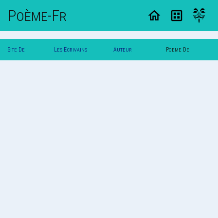
Poème-Fr
Site De
Les Ecrivains
Auteur
Poeme De
Poemes
Poetes
Psymonea
Psymonea