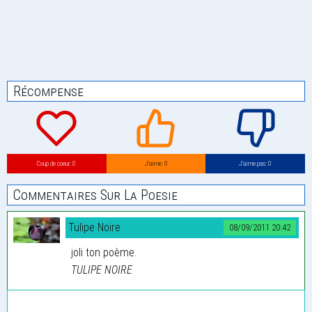
Récompense
Coup de coeur: 0
J’aime: 0
J’aime pas: 0
Commentaires Sur La Poesie
Tulipe Noire
08/09/2011 20:42
joli ton poème.
TULIPE NOIRE