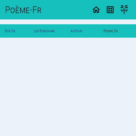
Poème-Fr
Site De
Les Ecrivains
Auteur
Poeme De
Poemes
Poetes
Psymonea
Psymonea