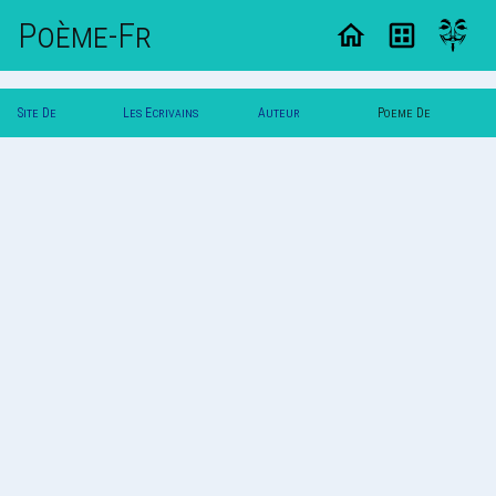
Poème-Fr
Site De
Les Ecrivains
Auteur
Poeme De
Poemes
Poetes
Psymonea
Psymonea