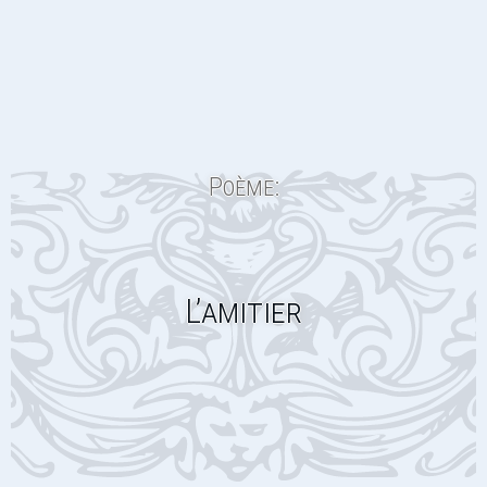
Poème:
L’amitier