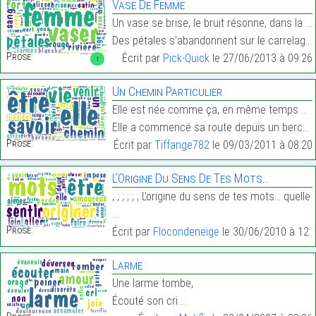
Vase De Femme
Un vase se brise, le bruit résonne, dans la pièce,
Des pétales s’abandonnent sur le carrelage blanc ;…
Prose:
Écrit par
Pick-Quick
le 27/06/2013 à 09:26
1
Un Chemin Particulier
Elle est née comme ça, en même temps que le crépus
Elle a commencé sa route depuis un berceau qui ne …
Prose:
Écrit par
Tiffange782
le 09/03/2011 à 08:20
L’Origine Du Sens De Tes Mots…
; ; ; ; ; ; L’origine du sens de tes mots… quelle
…
Prose:
Écrit par
Flocondeneige
le 30/06/2010 à 12:
Larme
Une larme tombe,
Écouté son cri.…