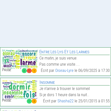
Entre Les Lys Et Les Larmes
Ce matin, je suis venue.
Pas comme une visite……
Prose:
Écrit par
Oiseau-Lyre
le 06/09/2025 à 17:30
2
1
1
Insomnie
Je n’arrive à trouver le sommeil
Si je dors 1 heure dans la nuit…
Prose:
Écrit par
Shasha22
le 25/01/2015 à 01:55
1
2