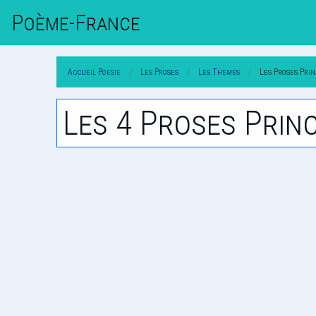
Poème-Fr
Ance
Accueil Poesie
Les Proses
Les Themes
Les Proses Prin
Les 4 Proses Princ