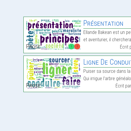
Présentation
Ellande Bakean est un peu
et aventurier, il chercher
Prose:
Écrit
1
1
Ligne De Condui
Puiser sa source dans la
Qui irrigue l’arbre généa
Prose:
Écrit pa