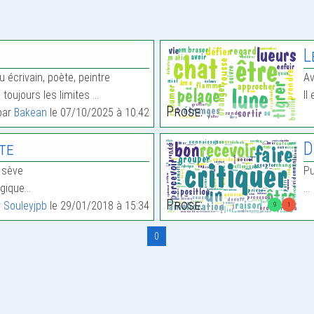
L
 écrivain, poète, peintre
Av
a toujours les limites …
Il
Prose:
 par
Bakean
le 07/10/2025 à 10:42
te
D
 sève
Pu
logique…
…
Prose:
r
Souleyjpb
le 29/01/2018 à 15:34
9
1
0