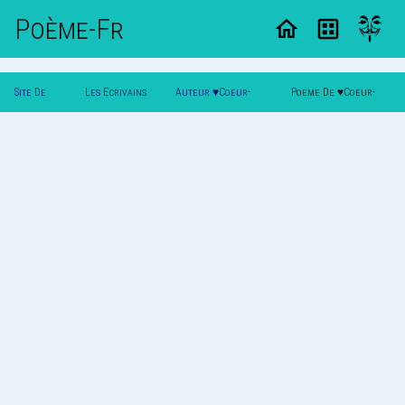
Poème-Fr
Site De
Les Ecrivains
Auteur ♥Coeur-
Poeme De ♥Coeur-
Poemes
Poetes
Brisee034♥
Brisee034♥