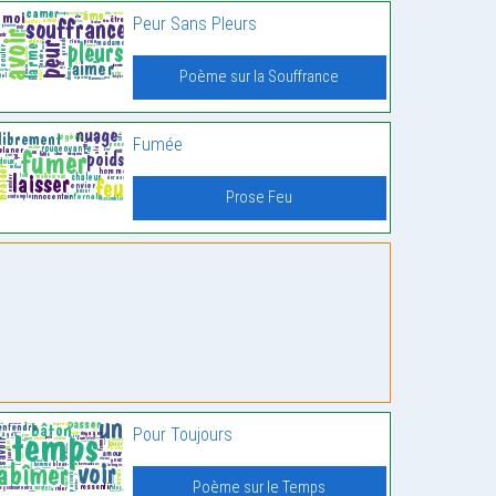
Peur Sans Pleurs
Poème sur la Souffrance
Fumée
Prose Feu
Pour Toujours
Poème sur le Temps