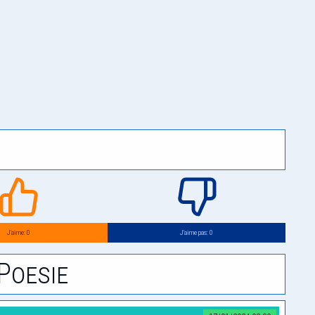
J’aime: 0
J’aime pas: 0
Poesie