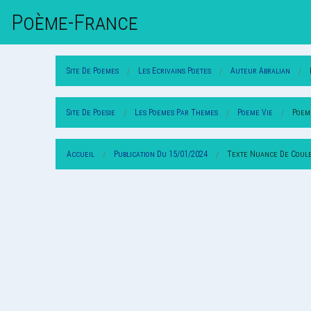
Poème-Fr
Ance
Site De Poemes
Les Ecrivains Poetes
Auteur Abralian
Site De Poesie
Les Poemes Par Themes
Poeme Vie
Poem
Accueil
Publication Du 15/01/2024
Texte Nuance De Coul