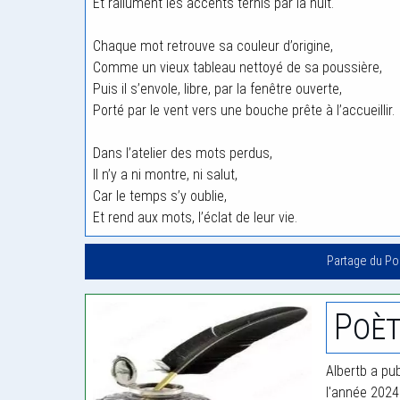
Et rallument les accents ternis par la nuit.
Chaque mot retrouve sa couleur d’origine,
Comme un vieux tableau nettoyé de sa poussière,
Puis il s’envole, libre, par la fenêtre ouverte,
Porté par le vent vers une bouche prête à l’accueillir.
Dans l’atelier des mots perdus,
Il n’y a ni montre, ni salut,
Car le temps s’y oublie,
Et rend aux mots, l’éclat de leur vie.
Partage du P
Poèt
Albertb a pub
l'année 2024