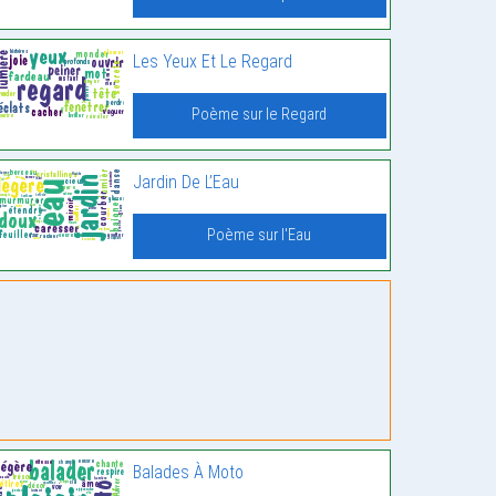
Les Yeux Et Le Regard
Poème sur le Regard
Jardin De L’Eau
Poème sur l'Eau
Balades À Moto