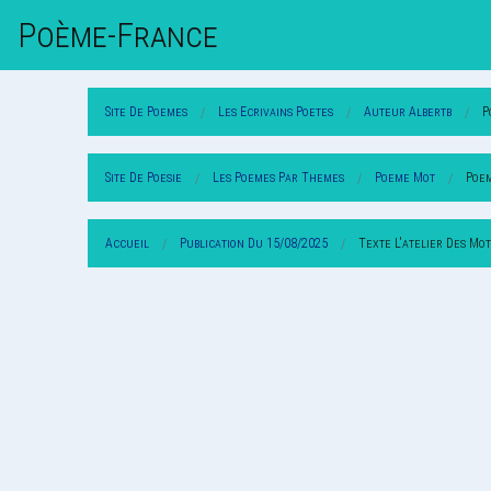
Poème-Fr
Ance
Site De Poemes
Les Ecrivains Poetes
Auteur Albertb
P
Site De Poesie
Les Poemes Par Themes
Poeme Mot
Poem
Accueil
Publication Du 15/08/2025
Texte L'atelier Des Mo