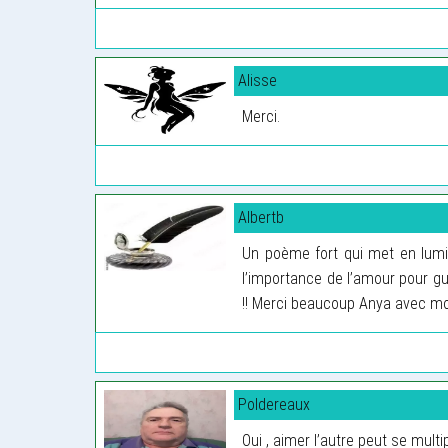
Alisse
Merci.
Albertb
Un poème fort qui met en lumiè
l’importance de l’amour pour g
!! Merci beaucoup Anya avec m
Poldereaux
Oui , aimer l’autre peut se multip