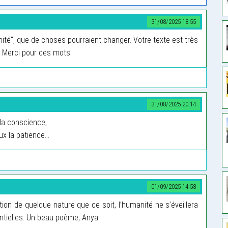
31/08/2025 18:55
ité", que de choses pourraient changer. Votre texte est très
. Merci pour ces mots!
31/08/2025 20:14
 la conscience,
x la patience...
01/09/2025 14:58
tion de quelque nature que ce soit, l’humanité ne s’éveillera
ntielles. Un beau poème, Anya!