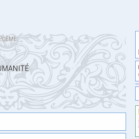
Poème:
umanité