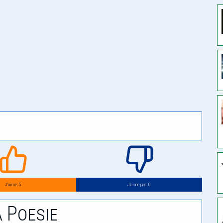
J’aime: 5
J’aime pas: 0
 Poesie