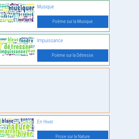
Musique
Poème sur la Musique
Impuissance
Poème sur la Détresse
En Hiver
Prose sur la Nature