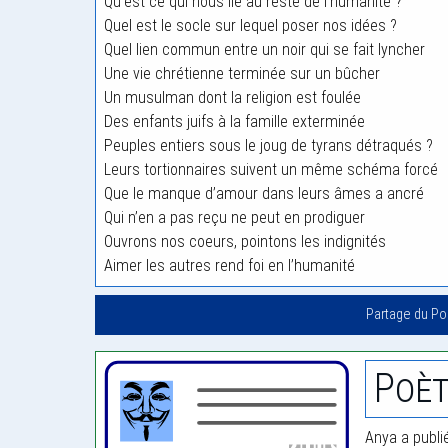
Qu’est ce qui nous lie au reste de l’humanité ?
Quel est le socle sur lequel poser nos idées ?
Quel lien commun entre un noir qui se fait lyncher
Une vie chrétienne terminée sur un bûcher
Un musulman dont la religion est foulée
Des enfants juifs à la famille exterminée
Peuples entiers sous le joug de tyrans détraqués ?
Leurs tortionnaires suivent un même schéma forcé
Que le manque d’amour dans leurs âmes a ancré
Qui n’en a pas reçu ne peut en prodiguer
Ouvrons nos coeurs, pointons les indignités
Aimer les autres rend foi en l’humanité
Partage du P
Poèt
Anya a publi