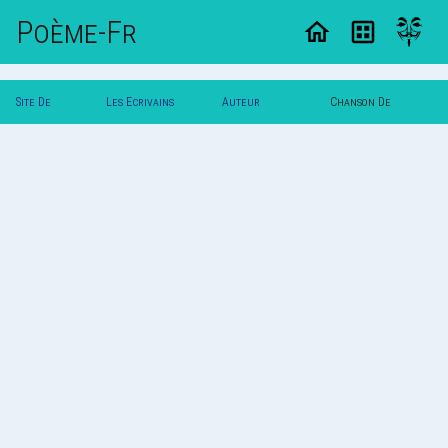
Poème-Fr
Site De
Les Ecrivains
Auteur
Chanson De
Poemes
Poetes
Amazone.5
Amazone.5