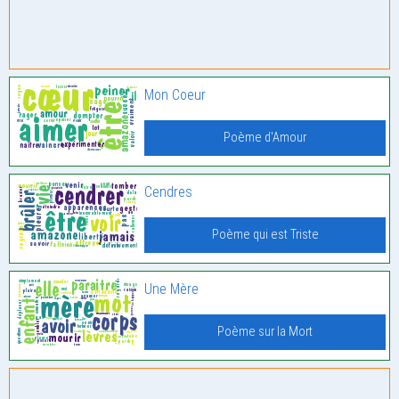
Mon Coeur
Poème d'Amour
Cendres
Poème qui est Triste
Une Mère
Poème sur la Mort