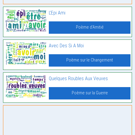
L’Epi Ami
Poème d'Amitié
Avec Des Si A Moi
Poème sur le Changement
Quelques Roubles Aux Veuves
Poème sur la Guerre