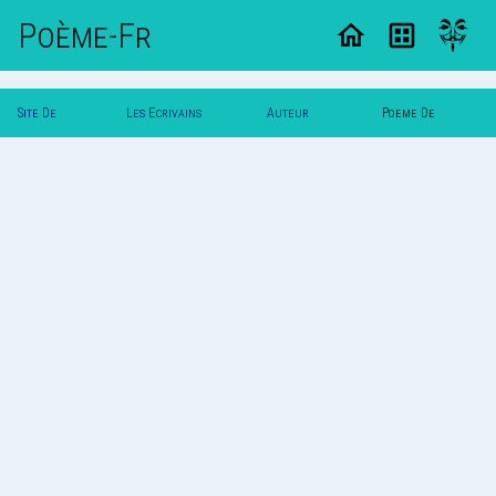
Poème-Fr
Site De
Les Ecrivains
Auteur
Poeme De
Poemes
Poetes
Amireal
Amireal