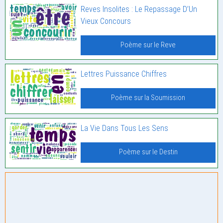
Reves Insolites : Le Repassage D’Un
Vieux Concours
Poème sur le Reve
Lettres Puissance Chiffres
Poème sur la Soumission
La Vie Dans Tous Les Sens
Poème sur le Destin