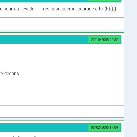
 pourras t’évader.... Très beau poeme, courage à toi.(F){}{}
23/10/2005 22:52
tre dedans
06/02/2006 17:09