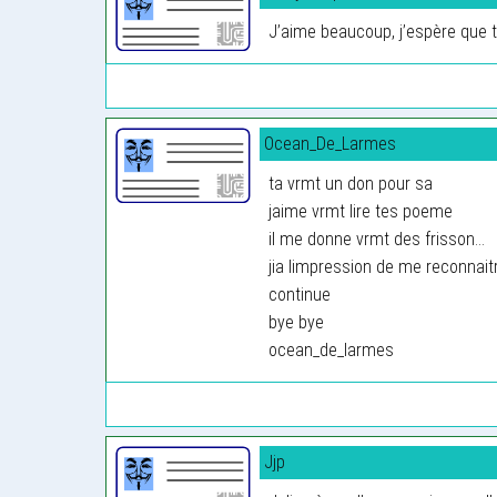
J’aime beaucoup, j’espère que tu
Ocean_De_Larmes
ta vrmt un don pour sa
jaime vrmt lire tes poeme
il me donne vrmt des frisson...
jia limpression de me reconnai
continue
bye bye
ocean_de_larmes
Jjp