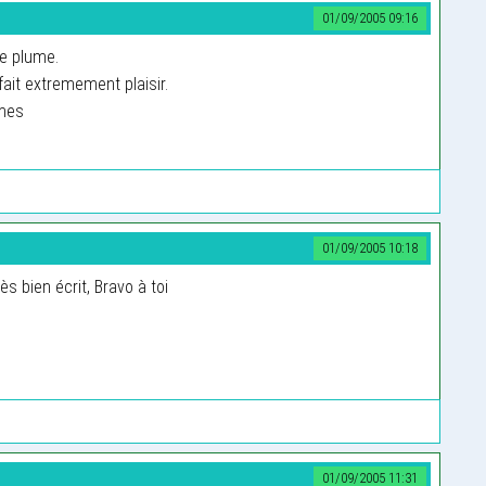
01/09/2005 09:16
e plume.
ait extremement plaisir.
èmes
01/09/2005 10:18
ès bien écrit, Bravo à toi
01/09/2005 11:31