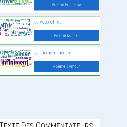
Poème Problème
Je Vous Offre…
Poème Donner
Je T’Aime Infiniment
Poème d'Amour
Texte Des Commentateurs