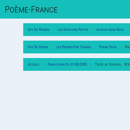
Poème-Fr
Ance
Site De Poemes
Les Ecrivains Poetes
Auteur Ange-Bleu
Site De Poesie
Les Poemes Par Themes
Poeme Reve
Poe
Accueil
Publication Du 01/09/2005
Texte Je Voudrai... M'e