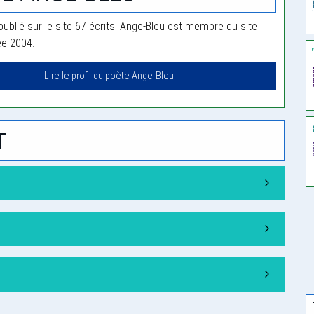
publié sur le site 67 écrits. Ange-Bleu est membre du site
ée 2004.
Lire le profil du poète Ange-Bleu
t