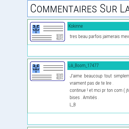
Commentaires Sur La
Kokinne
tres beau parfois jaimerais mev
Lili_Boom_17477
J’aime beaucoup tout simplemen
vraiment pas de te lire .
continue ! et mci pr ton com ( jt
bises . Amitiés .
L_B