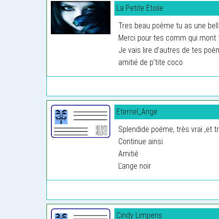
La Petite Etoile
Tres beau poème tu as une bell
Merci pour tes comm qui mont f
Je vais lire d’autres de tes po
amitié de p’tite coco
Eternel_Ange
Splendide poéme, très vrai ,et tr
Continue ainsi
Amitié
L’ange noir
Cindy Limpens