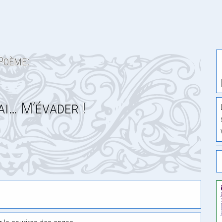
Poème:
ai… M’évader !