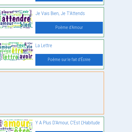
Je Vais Bien, Je T’Attends
Poème d'Amour
La Lettre
Poème sur le fait d'Écrire
Y A Plus D’Amour, C’Est L’Habitude