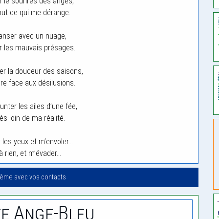
r le sourires des anges,
tout ce qui me dérange.
anser avec un nuage,
er les mauvais présages.
er la douceur des saisons,
ire face aux désilusions.
nter les ailes d’une fée,
ès loin de ma réalité.
 les yeux et m’envoler…
à rien, et m’évader…
oème avec vos contacts
e Ange-Bleu