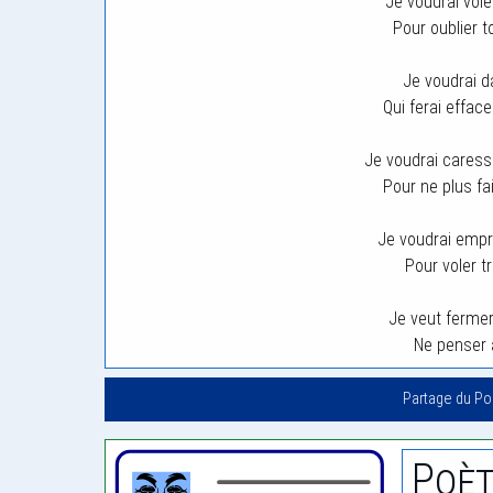
Je voudrai vole
Pour oublier 
Je voudrai d
Qui ferai effac
Je voudrai caress
Pour ne plus fa
Je voudrai empru
Pour voler tr
Je veut fermer
Ne penser 
Partage du P
Poèt