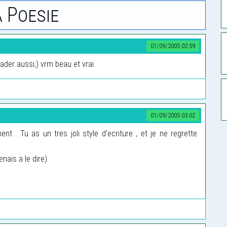
 Poesie
01/09/2005 02:59
ader aussi;) vrm beau et vrai
01/09/2005 03:02
t . Tu as un tres joli style d’ecriture , et je ne regrette
enais a le dire)