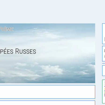
Poème:
pées Russes