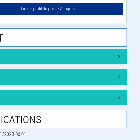
Lire le profil du poète Antigone
t
ications
1/2023 06:01