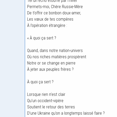
Tel un écho étouffé par l’hiver
Permets-moi, Chère Russie-Mère
De t’offrir ce bonbon doux-amer,
Les vœux de tes compères
À l’opération étrangère :
« À quoi ça sert ?
Quand, dans notre nation-univers
Où nos riches matières prospèrent
Notre or se change en pierre
À jeter aux peuples frères ?
À quoi ça sert ?
Lorsque rien n’est clair
Qu’un occident-vipère
Soutient le retour des terres
D’une Ukraine qu’on a longtemps laissé faire ?