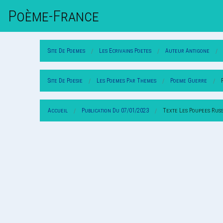
Poème-Fr
Ance
Site De Poemes
Les Ecrivains Poetes
Auteur Antigone
Site De Poesie
Les Poemes Par Themes
Poeme Guerre
Accueil
Publication Du 07/01/2023
Texte Les Poupees Rus