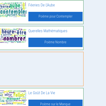
Féeries De L’Aube
Poème pour Contempler
Querelles Mathématiques
Poème Nombre
Le Goût De La Vie
Poème sur le Manque