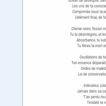
Océan de désespoir, dans
Les cris de ta conscie
Comprimée sous ta pro
L’élément final, de f
Chimie noire, fission m
Tu te désintègres, et le
Absorbance, tu sub
Tu filtres la mort 
Oscillations de 
Ton essence disparaît,
Ondes de malédic
Loi de conservatio
Indicateur colo
Jamais dans sa ca
T’as perdu tou
Timidité te r