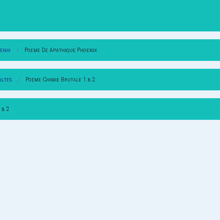
enix
Poeme De Apathique Phoenix
ultes
Poeme Chimie Brutale 1 & 2
 & 2