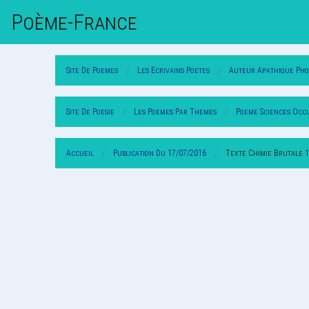
Poème-Fr
Ance
Site De Poemes
Les Ecrivains Poetes
Auteur Apathique Pho
Site De Poesie
Les Poemes Par Themes
Poeme Sciences Occ
Accueil
Publication Du 17/07/2016
Texte Chimie Brutale 1