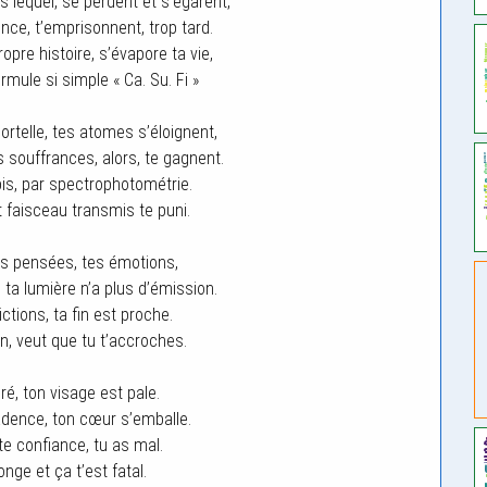
 lequel, se perdent et s’égarent,
nce, t’emprisonnent, trop tard.
pre histoire, s’évapore ta vie,
ormule si simple « Ca. Su. Fi »
ortelle, tes atomes s’éloignent,
s souffrances, alors, te gagnent.
is, par spectrophotométrie.
et faisceau transmis te puni.
tes pensées, tes émotions,
 ta lumière n’a plus d’émission.
tions, ta fin est proche.
n, veut que tu t’accroches.
ré, ton visage est pale.
dence, ton cœur s’emballe.
te confiance, tu as mal.
onge et ça t’est fatal.