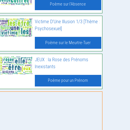
Poème sur l'Absence
Victime D’Une Illusion 1/3 [Thème :
Psychosexuel]
Poème sur le Meurtre-Tuer
JEUX : la Rose des Prénoms
Inexistants
Poème pour un Prénom