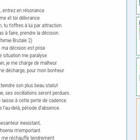
le, entrez en résonance.
âme et toi délivrance.
tu t’offres à lui par attraction.
as à faire, prendre la décision.
Chimie Brutale 2)
, ma décision est prise.
tte situation me paralyse.
n, je me charge de malheur.
 me décharge, pour mon bonheur.
teindre son plus beau statut.
e, ses oscillations seront perdues.
e laisse à cette perte de cadence.
 l’au-delà, période d’absence.
santeur inexistant,
 phoenix m’emportant.
u me réchauffe tendrement.