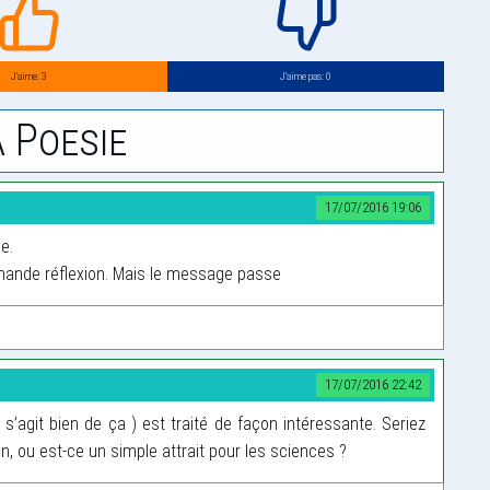
J’aime: 3
J’aime pas: 0
 Poesie
17/07/2016 19:06
e.
mande réflexion. Mais le message passe
17/07/2016 22:42
l s’agit bien de ça ) est traité de façon intéressante. Seriez
n, ou est-ce un simple attrait pour les sciences ?