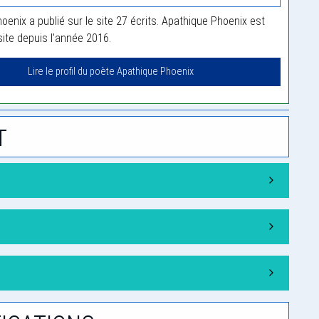
enix a publié sur le site 27 écrits. Apathique Phoenix est
te depuis l'année 2016.
Lire le profil du poète Apathique Phoenix
t