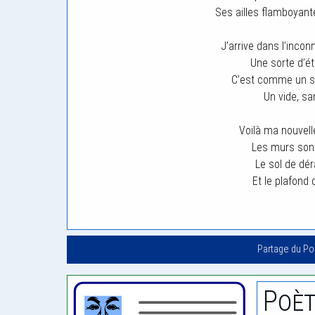
Ses ailles flamboyant
J’arrive dans l’incon
Une sorte d’ét
C’est comme un sy
Un vide, sa
Voilà ma nouvell
Les murs sont
Le sol de déra
Et le plafond 
Partage du P
Poèt