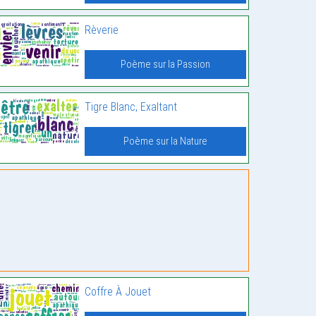
Rèverie
Poème sur la Passion
Tigre Blanc, Exaltant
Poème sur la Nature
Coffre À Jouet