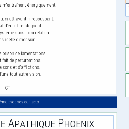
e m’entraînent énergiquement.
nu, ni attrayant ni repoussant.
at d’équilibre stagnant.
stème sans loi ni relation.
ns réelle dimension.
e prison de lamentations.
 fait de perturbations.
isons et d’afflictions.
d’une tout autre vision.
GF
oème avec vos contacts
e Apathique Phoenix