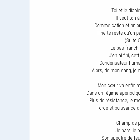
Toi et le diab
Il veut ton 
Comme cation et anion, 
Il ne te reste qu’un p
(Suite 
Le pas franchi
J’en ai fini, ce
Condensateur humai
Alors, de mon sang, je
Mon cœur va enfin at
Dans un régime apériodiqu
Plus de résistance, je m
Force et puissance de
Champ de pe
Je pars, le
Son spectre de fe