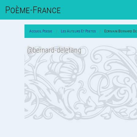
Poème-Fr
Ance
Accueil Poesie
Les Auteurs Et Poetes
Ecrivain Bernard D
@bernard-deletang