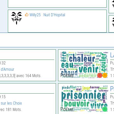
Willy25 : Nuit D’Hopital
L
8:32
Pu
 d'Amour
Th
Poème:
,3,3,3,3,3] avec 164 Mots.
1 
1
1
P
9:15
Pu
sur les Choix
Th
Poème:
avec 181 Mots.
1 
1