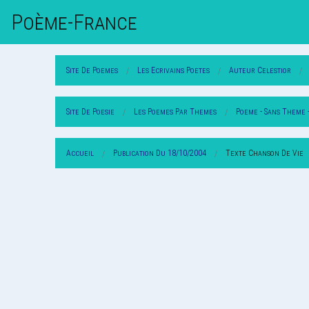
Poème-Fr
Ance
Site De Poemes
Les Ecrivains Poetes
Auteur Celestior
Site De Poesie
Les Poemes Par Themes
Poeme - Sans Theme 
Accueil
Publication Du 18/10/2004
Texte Chanson De Vie