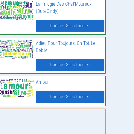
La Trilogie Des Chat’Moureux
(Duo/Cindy)
Poème - Sans Thème -
Adieu Pour Toujours, Oh Toi, Le
Débile !
Poème - Sans Thème -
Amour
Poème - Sans Thème -