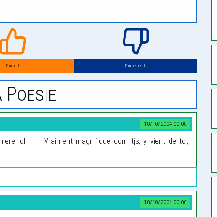
J’aime: 0
J’aime pas: 0
 Poesie
18/10/2004 00:00
iere lol. . . . Vraiment magnifique com tjs, y vient de toi,
18/10/2004 00:00