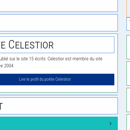
e Celestior
ublié sur le site 15 écrits. Celestior est membre du site
ée 2004.
Lire le profil du poète Celestior
t