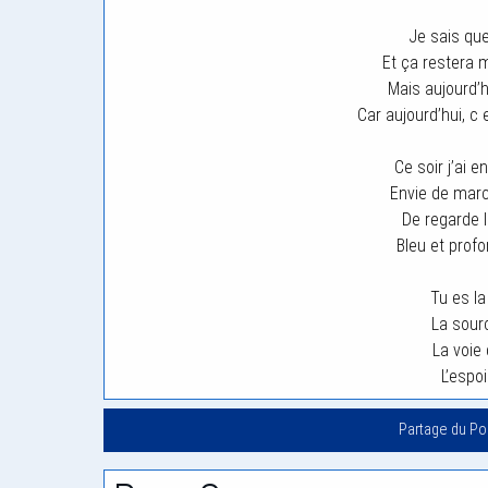
Je sais que 
Et ça restera 
Mais aujourd’hu
Car aujourd’hui, c
Ce soir j’ai e
Envie de marc
De regarde 
Bleu et pro
Tu es l
La sour
La voie
L’espo
Partage du P