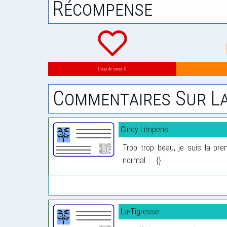
Récompense
Coup de coeur: 0
Commentaires Sur La
Cindy Limpens
Trop trop beau, je suis la prem
normal. . . {}
La-Tigresse