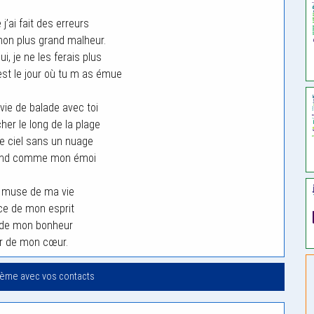
j’ai fait des erreurs
mon plus grand malheur.
i, je ne les ferais plus
 est le jour où tu m as émue
nvie de balade avec toi
her le long de la plage
le ciel sans un nuage
fond comme mon émoi
a muse de ma vie
ce de mon esprit
 de mon bonheur
ir de mon cœur.
oème avec vos contacts