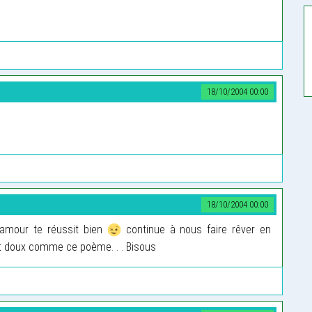
18/10/2004 00:00
18/10/2004 00:00
’amour te réussit bien
continue à nous faire rêver en
t doux comme ce poème. . . Bisous