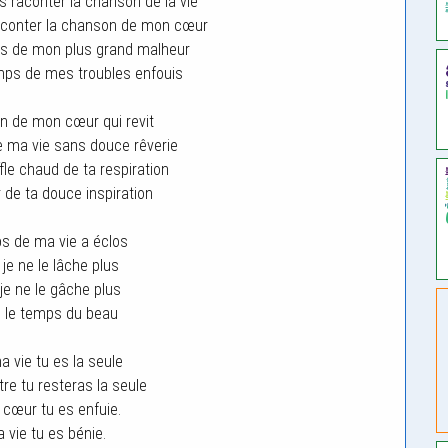
us raconter la chanson de la vie
s conter la chanson de mon cœur
emps de mon plus grand malheur
temps de mes troubles enfouis
n de mon cœur qui revit
de ma vie sans douce rêverie
fle chaud de ta respiration
r de ta douce inspiration
s de ma vie a éclos
 je ne le lâche plus
 je ne le gâche plus
nu le temps du beau
a vie tu es la seule
re tu resteras la seule
cœur tu es enfuie.
 vie tu es bénie.