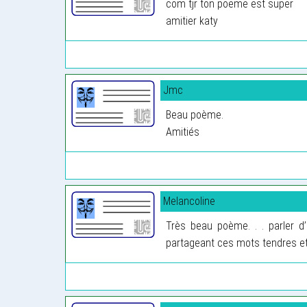
com tjr ton poeme est super
amitier katy
Jmc
Beau poème.
Amitiés
Melancoline
Très beau poème. . . parler d
partageant ces mots tendres e