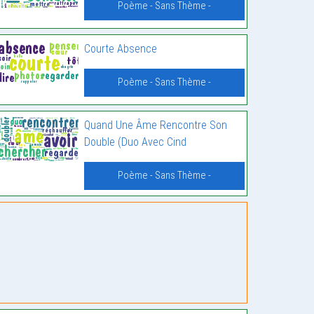
Poème - Sans Thème -
Courte Absence
Poème - Sans Thème -
Quand Une Âme Rencontre Son
Double (Duo Avec Cind
Poème - Sans Thème -