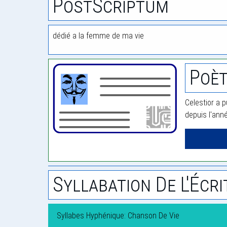
PostScriptum
dédié a la femme de ma vie
Poèt
Celestior a p
depuis l'ann
Syllabation De L'Écri
Syllabes Hyphénique: Chanson De Vie