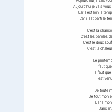
Aujourd’hui je vais vo
Aujourd’hui je vais vou
Car il est loin le t
Car il est parti le 
C’est la chanso
C’est les paroles 
C’est le doux souf
C’est la chaleu
Le printemp
Il faut que
Il faut que
Il est ve
De toute m
De tout mon êt
Dans mon 
Dans ma