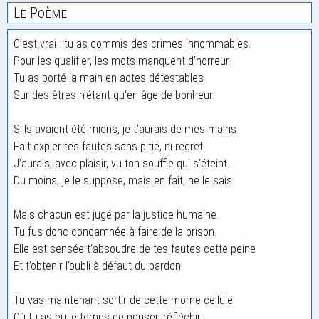
Le Poème
C’est vrai : tu as commis des crimes innommables.
Pour les qualifier, les mots manquent d’horreur.
Tu as porté la main en actes détestables
Sur des êtres n’étant qu’en âge de bonheur.
S’ils avaient été miens, je t’aurais de mes mains
Fait expier tes fautes sans pitié, ni regret.
J’aurais, avec plaisir, vu ton souffle qui s’éteint.
Du moins, je le suppose, mais en fait, ne le sais.
Mais chacun est jugé par la justice humaine.
Tu fus donc condamnée à faire de la prison.
Elle est sensée t’absoudre de tes fautes cette peine
Et t’obtenir l’oubli à défaut du pardon.
Tu vas maintenant sortir de cette morne cellule
Où tu as eu le temps de penser, réfléchir.