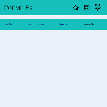
Poème-Fr
Site De
Les Ecrivains
Auteur
Poeme De
Poemes
Poetes
Chacal
Chacal