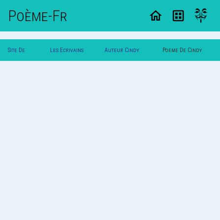
Poème-Fr
Site De
Les Ecrivains
Auteur Cindy
Poeme De Cindy
Poemes
Poetes
Limpens
Limpens