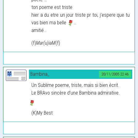
ton poeme est triste
hier a du etre un jour triste pr toi, j’espere que tu
vas bien ma belle
...
amitié...
(f)
Mar(u)iaM
(f)
Bambina_
20/11/2005 22:46
Un Sublime poeme, triste, mais si bien écrit.
Le BRAvo sincère d’une Bambina admirative.
(K)My Best