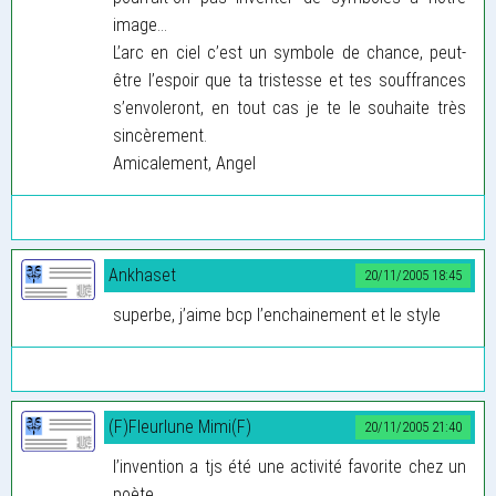
image...
L’arc en ciel c’est un symbole de chance, peut-
être l’espoir que ta tristesse et tes souffrances
s’envoleront, en tout cas je te le souhaite très
sincèrement.
Amicalement, Angel
Ankhaset
20/11/2005 18:45
superbe, j’aime bcp l’enchainement et le style
(F)Fleurlune Mimi(F)
20/11/2005 21:40
l’invention a tjs été une activité favorite chez un
poète ...