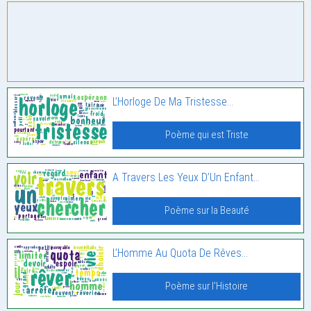
L’Horloge De Ma Tristesse…
Poème qui est Triste
A Travers Les Yeux D’Un Enfant…
Poème sur la Beauté
L’Homme Au Quota De Rêves…
Poème sur l'Histoire