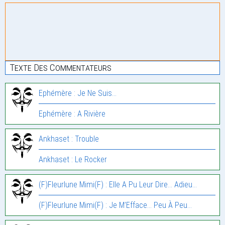
Texte Des Commentateurs
Ephémère : Je Ne Suis…
Ephémère : A Rivière
Ankhaset : Trouble
Ankhaset : Le Rocker
(F)Fleurlune Mimi(F) : Elle A Pu Leur Dire… Adieu…
(F)Fleurlune Mimi(F) : Je M’Efface… Peu À Peu…