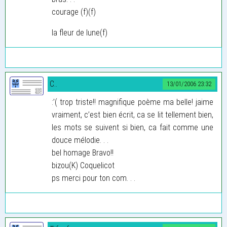
courage (f)(f)
la fleur de lune(f)
C..
13/01/2006 23:32
:’( trop triste!! magnifique poème ma belle! jaime
vraiment, c’est bien écrit, ca se lit tellement bien,
les mots se suivent si bien, ca fait comme une
douce mélodie. . .
bel homage Bravo!!
bizou(K) Coquelicot
ps merci pour ton com. . .