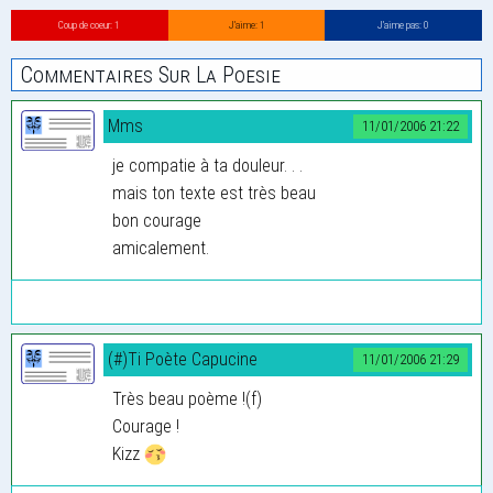
Coup de coeur: 1
J’aime: 1
J’aime pas: 0
Commentaires Sur La Poesie
Mms
11/01/2006 21:22
je compatie à ta douleur. . .
mais ton texte est très beau
bon courage
amicalement.
(#)Ti Poète Capucine
11/01/2006 21:29
Très beau poème !(f)
Courage !
Kizz