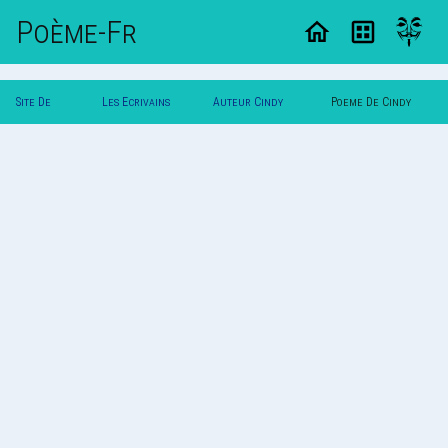
Poème-Fr
Site De
Les Ecrivains
Auteur Cindy
Poeme De Cindy
Poemes
Poetes
Limpens
Limpens