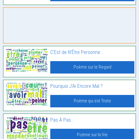
C’Est de N’Être Personne…
Poème sur le Regard
Pourquoi J’Ai Encore Mal ?
Poème qui est Triste
Pas À Pas…
Poème sur la Vie