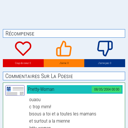
Récompense
Coup de coeur: 0
J’aime: 0
J’aime pas: 0
Commentaires Sur La Poesie
Pretty-Woman
08/05/2004 00:00
ouaou
c trop mimi!
bisous a toi et a toutes les mamans
et surtout a la mienne