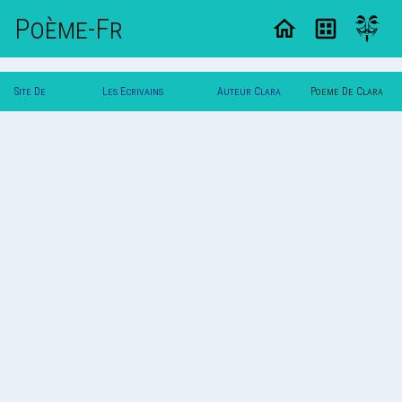
Poème-Fr
Site De
Les Ecrivains
Auteur Clara
Poeme De Clara
Poemes
Poetes
A
A