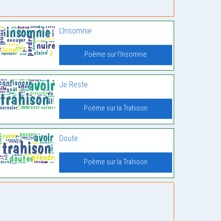
L’Insomnie
Poème sur l'Insomnie
Je Reste
Poème sur la Trahison
Doute
Poème sur la Trahison