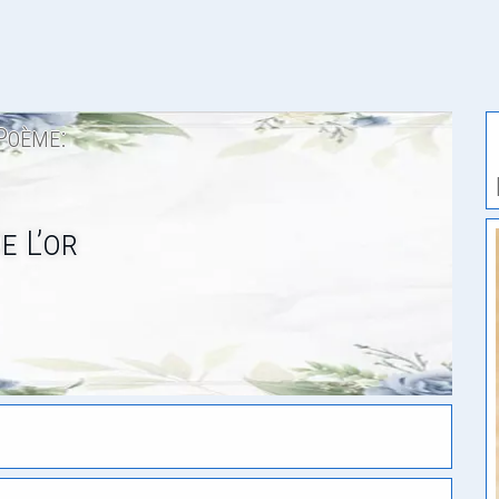
Poème:
e L’or