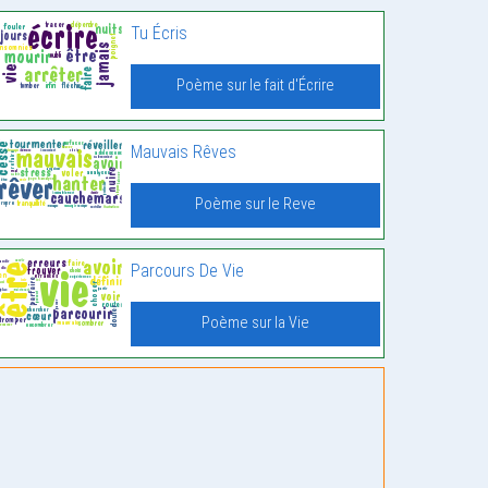
Tu Écris
Poème sur le fait d'Écrire
Mauvais Rêves
Poème sur le Reve
Parcours De Vie
Poème sur la Vie