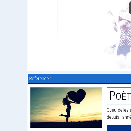
Référence :
Poèt
Coeurdefee a
depuis l'ann