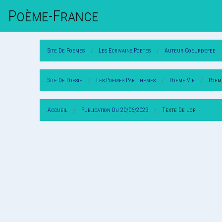
Poème-Fr
Ance
Site De Poemes
Les Ecrivains Poetes
Auteur Coeurdefee
Site De Poesie
Les Poemes Par Themes
Poeme Vie
Poeme
Accueil
Publication Du 20/06/2023
Texte De L'or