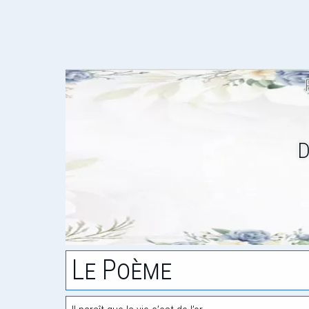
D
Le Poème