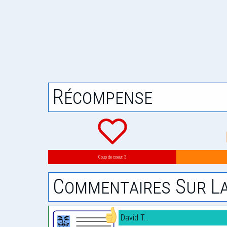
Récompense
Coup de coeur: 3
Commentaires Sur La
David T...