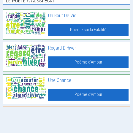
Le Poète À Aussi Écrit:
Un Bout De Vie
Poème sur la Fatalité
Regard D’Hiver
Poème d'Amour
Une Chance
Poème d'Amour