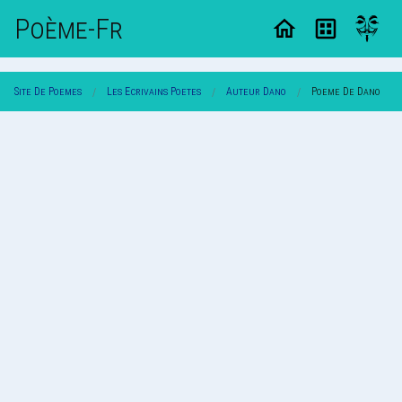
Poème-Fr
Site De Poemes
Les Ecrivains Poetes
Auteur Dano
Poeme De Dano