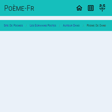
Poème-Fr
Site De Poemes
Les Ecrivains Poetes
Auteur Dano
Poeme De Dano