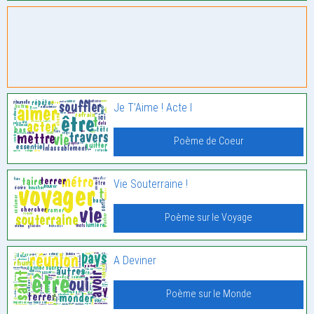
Je T’Aime ! Acte I
Poème de Coeur
Vie Souterraine !
Poème sur le Voyage
A Deviner
Poème sur le Monde