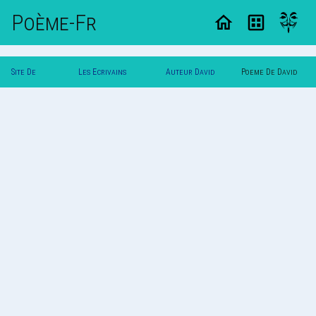
Poème-Fr
Site De
Les Ecrivains
Auteur David
Poeme De David
Poemes
Poetes
T...
T...