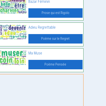
Bazar Féminin
Prose qui est Rigolo
Adieu Regrettable
Poème sur le Regret
Ma Muse
Poème Pensée