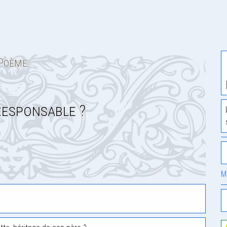
Poème:
Responsable ?
M