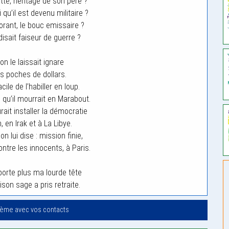
ette, héritage de son père ?
 qu’il est devenu militaire ?
gnorant, le bouc emissaire ?
disait faiseur de guerre ?
u’on le laissait ignare
es poches de dollars.
facile de l’habiller en loup.
e qu’il mourrait en Marabout.
rait installer la démocratie
 en Irak et à La Libye.
n lui dise : mission finie,
ontre les innocents, à Paris.
orte plus ma lourde tête
ison sage a pris retraite.
oème avec vos contacts