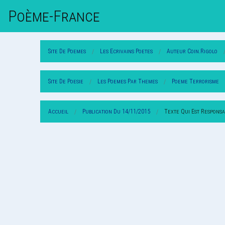
Poème-Fr
Ance
Site De Poemes
Les Ecrivains Poetes
Auteur Coin.rigolo
Site De Poesie
Les Poemes Par Themes
Poeme Terrorisme
Accueil
Publication Du 14/11/2015
Texte Qui Est Responsa