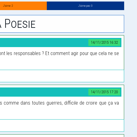
J’aime: 2
J’aime pas: 0
 Poesie
14/11/2015 16:32
 sont les responsables ? Et comment agir pour que cela ne se
14/11/2015 17:20
es comme dans toutes guerres, difficile de croire que ça va