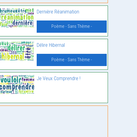
Dernière Réanimation
Poème - Sans Thème -
Délire Hibernal
Poème - Sans Thème -
Je Veux Comprendre !