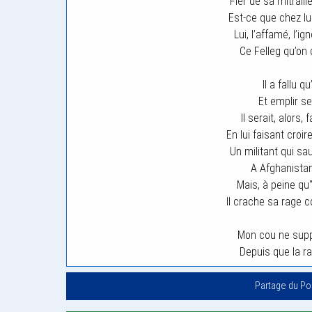
Fier de sa mitraill
Est-ce que chez lui
Lui, l’affamé, l’i
Ce Felleg qu’on 
Il a fallu q
Et emplir s
Il serait, alors, 
En lui faisant croir
Un militant qui sau
A Afghanistan,
Mais, à peine qu"o
Il crache sa rage c
Mon cou ne supp
Depuis que la ra
Partage du P