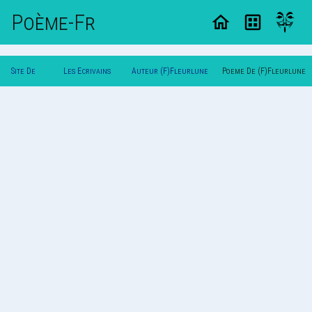
Poème-Fr
Site De
Les Ecrivains
Auteur (F)Fleurlune
Poeme De (F)Fleurlune
Poemes
Poetes
Mimi(F)
Mimi(F)