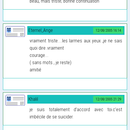
Beau, mais triste; Bonne continuation
Eternel_Ange
12/08/2005 16:14
vraiment triste.....les larmes aux yeux ,je ne sais
quoi dire..vraiment
courage....
( sans mots , je reste)
amitié
Khalil
12/08/2005 21:29
je suis totalement d’accord avec toi.c’est
imbécile de se suicider.