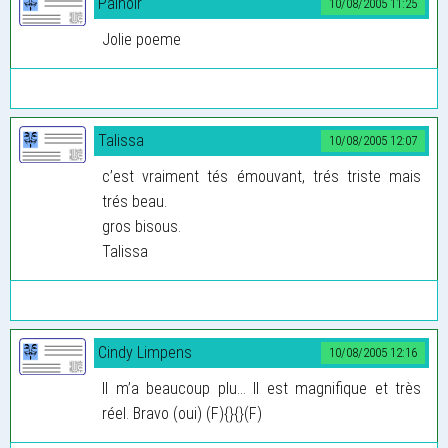
Painoir
10/08/2005 11:25
Jolie poeme
Talissa
10/08/2005 12:07
c’est vraiment tés émouvant, trés triste mais
trés beau.
gros bisous.
Talissa
Cindy Limpens
10/08/2005 12:16
Il m’a beaucoup plu... Il est magnifique et très
réel. Bravo (oui) (F){}{}(F)