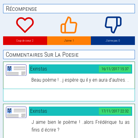
Récompense
Coup de coeur: 2
J’aime: 1
J’aime pas: 0
Commentaires Sur La Poesie
Exinstas
16/11/2017 15:37
Beau poème ! ...j espère qu il y en aura d’autres. ..
Exinstas
17/11/2017 22:32
J aime bien le poème ! ..alors Frédérique tu as
finis d écrire ?