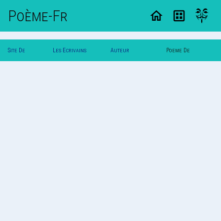
Poème-Fr
Site De
Les Ecrivains
Auteur
Poeme De
Poemes
Poetes
Frederique
Frederique