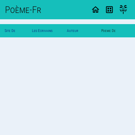
Poème-Fr
Site De
Les Ecrivains
Auteur
Poeme De
Poemes
Poetes
Ghostangel
Ghostangel