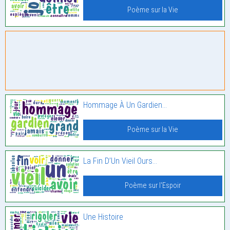
Poème sur la Vie
Hommage À Un Gardien…
Poème sur la Vie
La Fin D’Un Vieil Ours…
Poème sur l'Espoir
Une Histoire