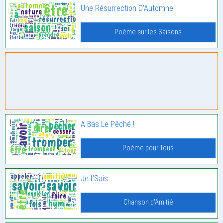
Une Résurrection D’Automne
Poème sur les Saisons
A Bas Le Pêché !
Poème pour Tous
Je L’Sais
Chanson d'Amitié