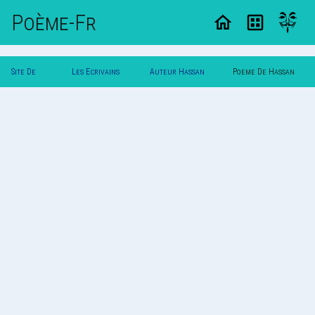
Poème-Fr
Site De
Les Ecrivains
Auteur Hassan
Poeme De Hassan
Poemes
Poetes
Hyjazi
Hyjazi