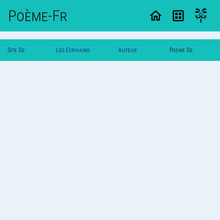
Poème-Fr
Site De
Les Ecrivains
Auteur
Poeme De
Poemes
Poetes
Illusion
Illusion