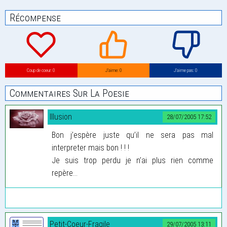
Récompense
Coup de coeur: 0
J’aime: 0
J’aime pas: 0
Commentaires Sur La Poesie
Illusion
28/07/2005 17:52
Bon j’espère juste qu’il ne sera pas mal
interpreter mais bon ! ! !
Je suis trop perdu je n’ai plus rien comme
repère...
Petit-Coeur-Fragile
29/07/2005 13:11